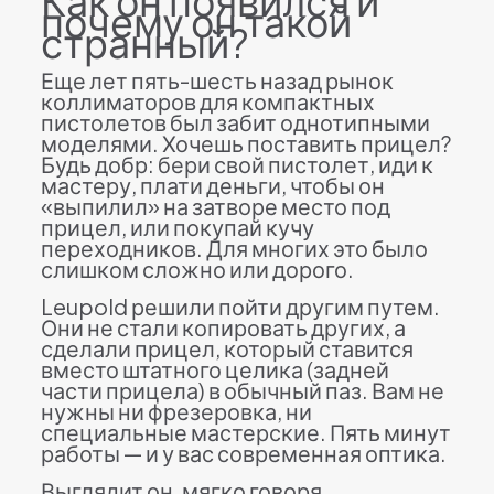
Как он появился и
почему он такой
странный?
Еще лет пять-шесть назад рынок
коллиматоров для компактных
пистолетов был забит однотипными
моделями. Хочешь поставить прицел?
Будь добр: бери свой пистолет, иди к
мастеру, плати деньги, чтобы он
«выпилил» на затворе место под
прицел, или покупай кучу
переходников. Для многих это было
слишком сложно или дорого.
Leupold решили пойти другим путем.
Они не стали копировать других, а
сделали прицел, который ставится
вместо штатного целика (задней
части прицела) в обычный паз. Вам не
нужны ни фрезеровка, ни
специальные мастерские. Пять минут
работы — и у вас современная оптика.
Выглядит он, мягко говоря,