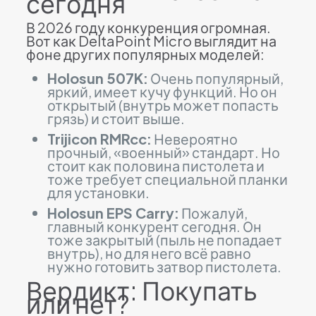
сегодня
В 2026 году конкуренция огромная.
Вот как DeltaPoint Micro выглядит на
фоне других популярных моделей:
Holosun 507K:
Очень популярный,
яркий, имеет кучу функций. Но он
открытый (внутрь может попасть
грязь) и стоит выше.
Trijicon RMRcc:
Невероятно
прочный, «военный» стандарт. Но
стоит как половина пистолета и
тоже требует специальной планки
для установки.
Holosun EPS Carry:
Пожалуй,
главный конкурент сегодня. Он
тоже закрытый (пыль не попадает
внутрь), но для него всё равно
нужно готовить затвор пистолета.
Вердикт: Покупать
или нет?