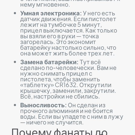
нему мгновенно.
Умная электроника:
У него есть
датчик движения. Если пистолет
лежит на тумбочке 5 минут,
прицел выключается. Как только
вы взяли его в руки — точка
загорелась. Это экономит
батарейку настолько сильно, что
она может жить более трех лет.
Замена батарейки:
Тут всё
сделано по-человечески. Вам не
нужно снимать прицел с
пистолета, чтобы заменить
«таблетку» CR1632. Открутили
крышечку, заменили, закрутили.
Всё, настройки не сбились.
Выносливость:
Он сделан из
прочного алюминия и не боится
воды. Если вы упадете с ним в лужу
— ничего не случится.
Почему фанаты до