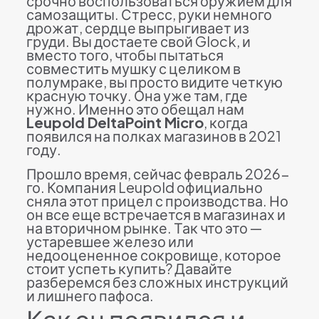
срочно воспользоваться оружием для
самозащиты. Стресс, руки немного
дрожат, сердце выпрыгивает из
груди. Вы достаете свой Glock, и
вместо того, чтобы пытаться
совместить мушку с целиком в
полумраке, вы просто видите четкую
красную точку. Она уже там, где
нужно. Именно это обещал нам
Leupold DeltaPoint Micro
, когда
появился на полках магазинов в 2021
году.
Прошло время, сейчас февраль 2026-
го. Компания Leupold официально
сняла этот прицел с производства. Но
он все еще встречается в магазинах и
на вторичном рынке. Так что это —
устаревшее железо или
недооцененное сокровище, которое
стоит успеть купить? Давайте
разберемся без сложных инструкций
и лишнего пафоса.