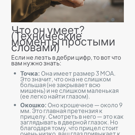
Что он умеет?
(Технические
моменты простыми
словами)
Если не лезть в дебри цифр, то вот что
вам нужно знать:
Точка:
Она имеет размер 3 MOA.
Это значит, что она не слишком
большая (не закрывает всю
мишень) и не слишком маленькая
(ее легко найти глазом).
Окошко:
Оно крошечное — около 9
мм. Это главная претензия к
прицелу. Смотреть в него — это как
заглядывать в дверной глазок. Но
благодаря тому, что прицел стоит
очень низко, ваш глаз привыкает к