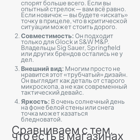
спорят больше всего. Если вы
опытный стрелок — вам всё равно.
Если новичок — вы будете «искать»
точку в прицеле, что в критической
ситуации может стоить дорого.
Совместимость:
Он подходит
только для Glock и S&W M&P.
Владельцы Sig Sauer, Springfield
или других брендов остались не у
дел.
Внешний вид:
Многим просто не
нравится этот «трубчатый» дизайн.
Он выглядит как деталь от старого
микроскопа, а не как современный
тактический девайс.
Яркость:
В очень солнечный день
на фоне белой стены или снега
точка может казаться
бледноватой.
Сравниваем с тем,
что есть в магазинах