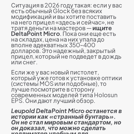
Ситуация в 2026 году такая: если у вас
есть обычный Glock без всяких
модификаций и вы хотите поставить
на него прицел «здесь и сейчас», не
тратя деньги на мастеров —
ищите
DeltaPoint Micro
. Пока они еще есть
на складах, цена на них упала до
вполне адекватных 350–400
долларов. Это надежный, закрытый
прицел, который не подведет в дождь
или снег.
Если же у вас новый пистолет,
который уже готов к установке оптики
(системы MOS или подобные), то
лучше посмотрите в сторону
современных моделей типа Holosun
EPS. Они дают лучший обзор.
Leupold DeltaPoint Micro останется в
истории как «странный бунтарь».
Он не стал мировым стандартом, но
он доказал, что можно сделать
коллиматор удобным для