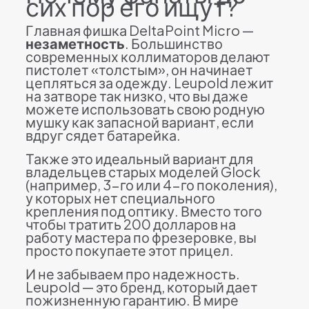
сих пор его ищут?
Главная фишка DeltaPoint Micro —
незаметность
. Большинство
современных коллиматоров делают
пистолет «толстым», он начинает
цепляться за одежду. Leupold лежит
на затворе так низко, что вы даже
можете использовать свою родную
мушку как запасной вариант, если
вдруг сядет батарейка.
Также это идеальный вариант для
владельцев старых моделей Glock
(например, 3-го или 4-го поколения),
у которых нет специального
крепления под оптику. Вместо того
чтобы тратить 200 долларов на
работу мастера по фрезеровке, вы
просто покупаете этот прицел.
И не забываем про надежность.
Leupold — это бренд, который дает
пожизненную гарантию. В мире