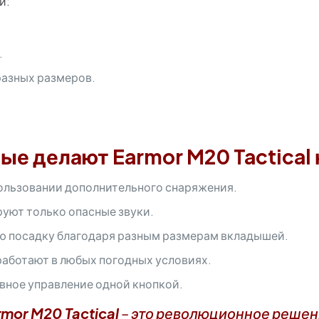
й:
.
разных размеров.
ые делают Earmor M20 Tactica
ользовании дополнительного снаряжения.
руют только опасные звуки.
ю посадку благодаря разным размерам вкладышей.
работают в любых погодных условиях.
вное управление одной кнопкой.
rmor M20 Tactical
– это революционное решение