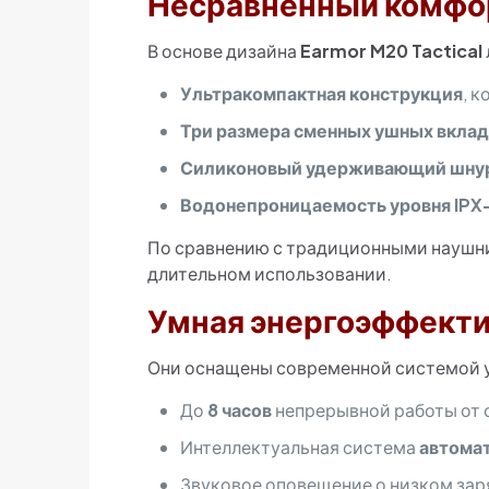
Несравненный комфор
В основе дизайна
Earmor M20 Tactical
Ультракомпактная конструкция
, 
Три размера сменных ушных вкла
Силиконовый удерживающий шну
Водонепроницаемость уровня IPX
По сравнению с традиционными наушни
длительном использовании.
Умная энергоэффект
Они оснащены современной системой 
До
8 часов
непрерывной работы от 
Интеллектуальная система
автома
Звуковое оповещение о низком зар