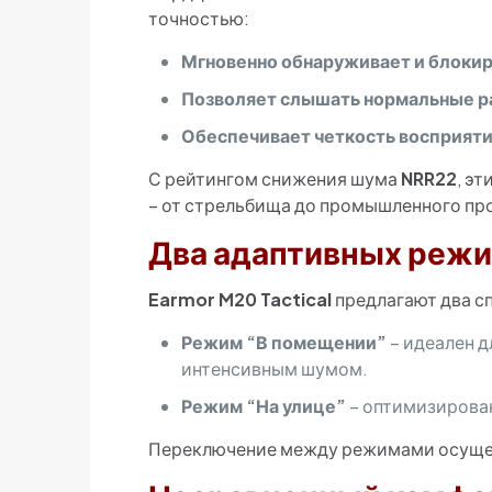
точностью:
Мгновенно обнаруживает и блоки
Позволяет слышать нормальные р
Обеспечивает четкость восприяти
С рейтингом снижения шума
NRR22
, э
– от стрельбища до промышленного пр
Два адаптивных режи
Earmor M20 Tactical
предлагают два с
Режим “В помещении”
– идеален д
интенсивным шумом.
Режим “На улице”
– оптимизирован
Переключение между режимами осущест