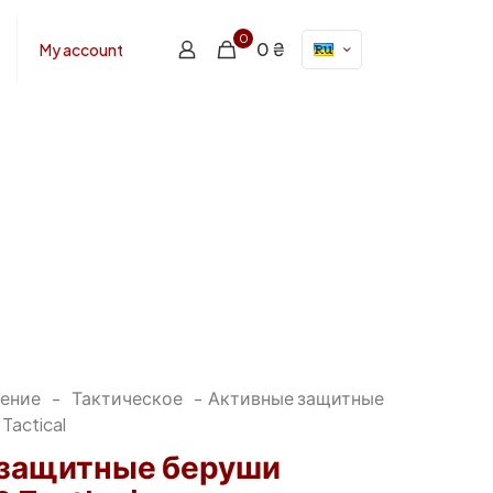
0
0 ₴
My account
ение
-
Тактическое
-
Активные защитные
Tactical
защитные беруши