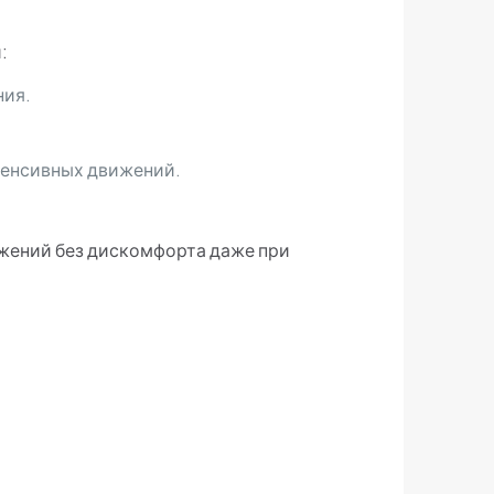
:
ния.
тенсивных движений.
жений без дискомфорта даже при