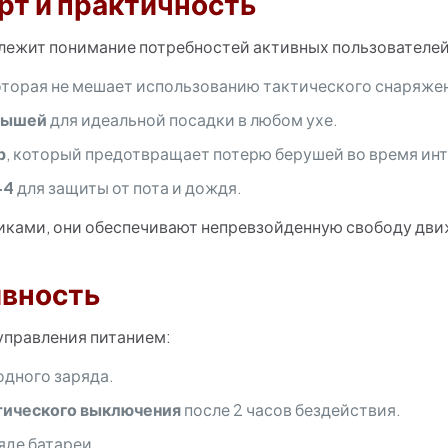
т и практичность
лежит понимание потребностей активных пользователей
которая не мешает использованию тактического снаряже
дышей
для идеальной посадки в любом ухе.
р
, который предотвращает потерю берушей во время ин
-4
для защиты от пота и дождя.
ками, они обеспечивают непревзойденную свободу дви
ивность
управления питанием:
одного заряда.
тического выключения
после 2 часов бездействия.
яде батареи.