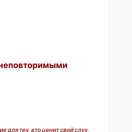
l неповторимыми
 для тех, кто ценит свой слух,