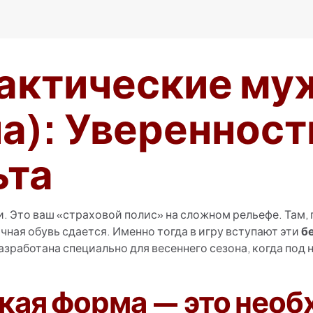
тактические му
а): Уверенность
ьта
. Это ваш «страховой полис» на сложном рельефе. Там, 
ычная обувь сдается. Именно тогда в игру вступают эти
б
азработана специально для весеннего сезона, когда под н
окая форма — это нео