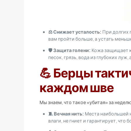
⚖️ Снижает усталость:
При долгих 
вам пройти больше, а устать меньш
🛡️ Защита голени:
Кожа защищает ко
песок, грязь, вода из глубоких луж
💪 Берцы такти
каждом шве
Мы знаем, что такое «убитая» за неделю
🧵 Вечная нить:
Места наибольшей н
влаги, не гниет и гарантирует, что