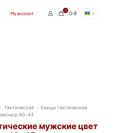
0
0 ₴
My account
-
Тактическая
-
Берцы тактические
 весна р 40-43
тические мужские цвет