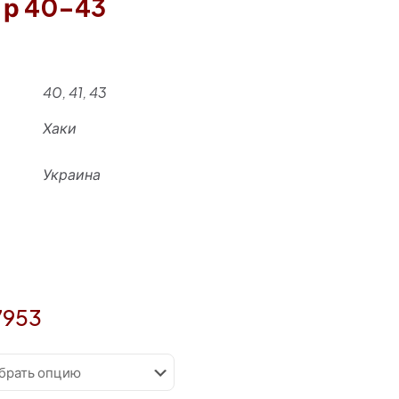
 р 40-43
40, 41, 43
Хаки
Украина
7953