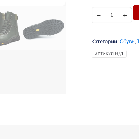
Количество
товара
Берцы
тактические
мужские
Категории:
Обувь
,
цвет
АРТИКУЛ:
Н/Д
хаки
весна
р
40-
43