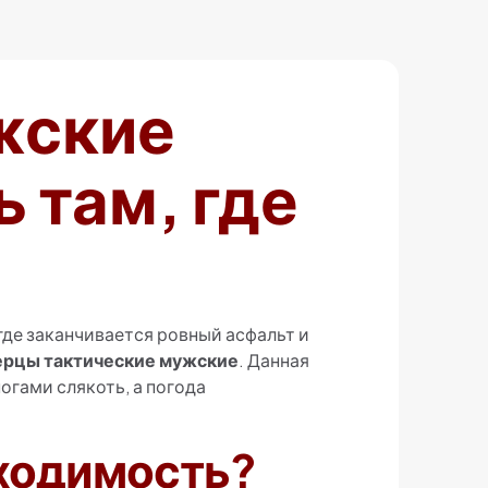
жские
 там, где
где заканчивается ровный асфальт и
ерцы тактические мужские
. Данная
огами слякоть, а погода
бходимость?