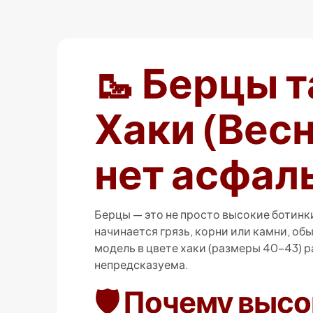
🥾 Берцы 
Хаки (Весн
нет асфал
Берцы — это не просто высокие ботинки
начинается грязь, корни или камни, об
модель в цвете хаки (размеры 40-43) р
непредсказуема.
🛡️ Почему выс