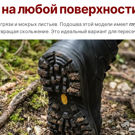
 на любой поверхност
з грязи и мокрых листьев. Подошва этой модели имеет
гл
твращая скольжение. Это идеальный вариант для пересе