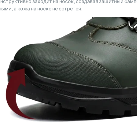
структивно заходит на носок, создавая защитный бампе
ыми, а кожа на носке не сотрется.