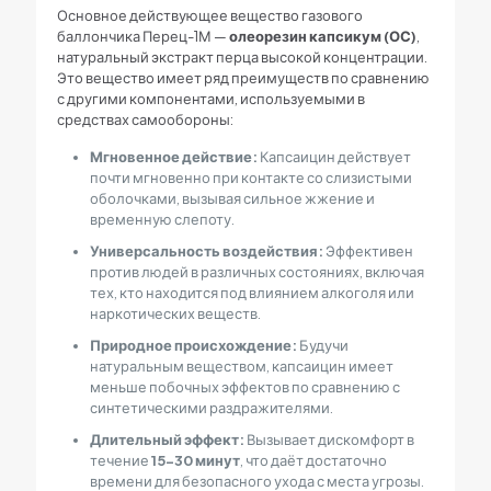
Основное действующее вещество газового
баллончика Перец-1М —
олеорезин капсикум (ОС)
,
натуральный экстракт перца высокой концентрации.
Это вещество имеет ряд преимуществ по сравнению
с другими компонентами, используемыми в
средствах самообороны:
Мгновенное действие:
Капсаицин действует
почти мгновенно при контакте со слизистыми
оболочками, вызывая сильное жжение и
временную слепоту.
Универсальность воздействия:
Эффективен
против людей в различных состояниях, включая
тех, кто находится под влиянием алкоголя или
наркотических веществ.
Природное происхождение:
Будучи
натуральным веществом, капсаицин имеет
меньше побочных эффектов по сравнению с
синтетическими раздражителями.
Длительный эффект:
Вызывает дискомфорт в
течение
15-30 минут
, что даёт достаточно
времени для безопасного ухода с места угрозы.