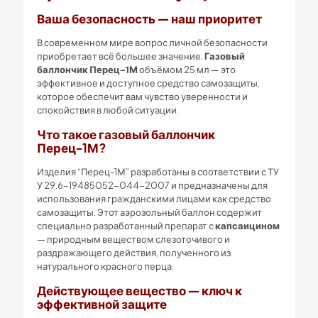
Ваша безопасность — наш приоритет
В современном мире вопрос личной безопасности
приобретает всё большее значение.
Газовый
баллончик Перец-1М
объёмом 25 мл — это
эффективное и доступное средство самозащиты,
которое обеспечит вам чувство уверенности и
спокойствия в любой ситуации.
Что такое газовый баллончик
Перец-1М?
Изделия “Перец-1М” разработаны в соответствии с ТУ
У 29.6-19485052-044-2007 и предназначены для
использования гражданскими лицами как средство
самозащиты. Этот аэрозольный баллон содержит
специально разработанный препарат с
капсаицином
— природным веществом слезоточивого и
раздражающего действия, полученного из
натурального красного перца.
Действующее вещество — ключ к
эффективной защите