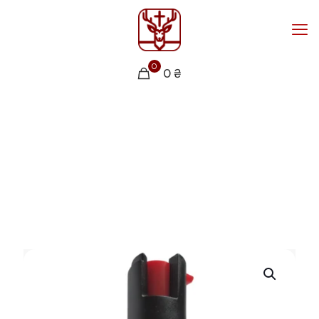
0
0 ₴