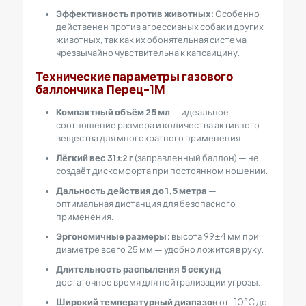
Эффективность против животных:
Особенно
действенен против агрессивных собак и других
животных, так как их обонятельная система
чрезвычайно чувствительна к капсаицину.
Технические параметры газового
баллончика Перец-1М
Компактный объём 25 мл
— идеальное
соотношение размера и количества активного
вещества для многократного применения.
Лёгкий вес 31±2 г
(заправленный баллон) — не
создаёт дискомфорта при постоянном ношении.
Дальность действия до 1,5 метра
—
оптимальная дистанция для безопасного
применения.
Эргономичные размеры:
высота 99±4 мм при
диаметре всего 25 мм — удобно ложится в руку.
Длительность распыления 5 секунд
—
достаточное время для нейтрализации угрозы.
Широкий температурный диапазон
от -10°C до