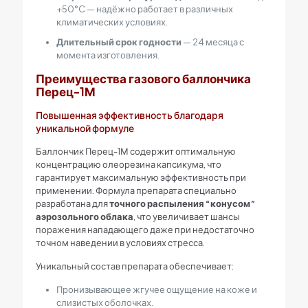
+50°C — надёжно работает в различных
климатических условиях.
Длительный срок годности
— 24 месяца с
момента изготовления.
Преимущества газового баллончика
Перец-1М
Повышенная эффективность благодаря
уникальной формуле
Баллончик Перец-1М содержит оптимальную
концентрацию олеорезина капсикума, что
гарантирует максимальную эффективность при
применении. Формула препарата специально
разработана для
точного распыления “конусом”
аэрозольного облака
, что увеличивает шансы
поражения нападающего даже при недостаточно
точном наведении в условиях стресса.
Уникальный состав препарата обеспечивает:
Пронизывающее жгучее ощущение на коже и
слизистых оболочках.