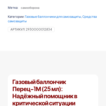
баллончик
Перец-1М
Метка:
самооборона
(25
мл)
Категории:
Газовые баллончики для самозащиты
,
Средства
самозащиты
АРТИКУЛ:
2930000012834
Газовый баллончик
Перец-1М (25 мл):
Надёжный помощник в
критической ситуации