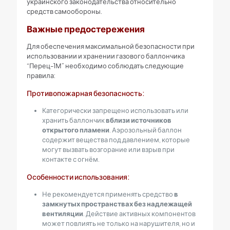
украинского законодательства относительно
средств самообороны.
Важные предостережения
Для обеспечения максимальной безопасности при
использовании и хранении газового баллончика
“Перец-1М” необходимо соблюдать следующие
правила:
Противопожарная безопасность:
Категорически запрещено использовать или
хранить баллончик
вблизи источников
открытого пламени
. Аэрозольный баллон
содержит вещества под давлением, которые
могут вызвать возгорание или взрыв при
контакте с огнём.
Особенности использования:
Не рекомендуется применять средство
в
замкнутых пространствах без надлежащей
вентиляции
. Действие активных компонентов
может повлиять не только на нарушителя, но и