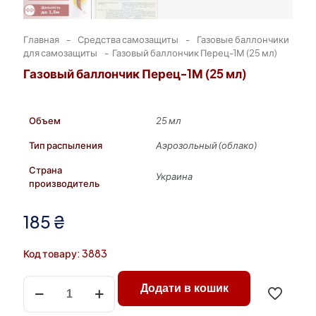
Главная
-
Средства самозащиты
-
Газовые баллончики
для самозащиты
-
Газовый баллончик Перец-1М (25 мл)
Газовый баллончик Перец-1М (25 мл)
Объем
25 мл
Тип распыления
Аэрозольный (облако)
Страна
Украина
производитель
185
₴
Код товару: 3883
Количество
Додати в кошик
товара
Газовый