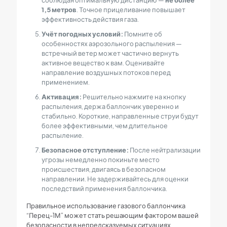
соблюдая оптимальную дистанцию —
не более
1,5 метров
. Точное прицеливание повышает
эффективность действия газа.
Учёт погодных условий:
Помните об
особенностях аэрозольного распыления —
встречный ветер может частично вернуть
активное вещество к вам. Оценивайте
направление воздушных потоков перед
применением.
Активация:
Решительно нажмите на кнопку
распыления, держа баллончик уверенно и
стабильно. Короткие, направленные струи будут
более эффективными, чем длительное
распыление.
Безопасное отступление:
После нейтрализации
угрозы немедленно покиньте место
происшествия, двигаясь в безопасном
направлении. Не задерживайтесь для оценки
последствий применения баллончика.
Правильное использование газового баллончика
“Перец-1М” может стать решающим фактором вашей
безопасности в непредсказуемых ситуациях.