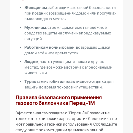
Женщинам
, заботящимся о своей безопасности
при поздних возвращениях домой или прогулках
в малолюдных местах.
Мужчинам
, стремящимся иметь надёжное
средство защиты на случай непредсказуемых
ситуаций.
Работникам ночных смен
, возвращающимся
домой в тёмное время суток.
Людям
, часто гуляющим в парках и других
местах, где возможна встреча с агрессивными
животными.
Туристам и любителям активного отдыха
для
защиты во время походов и путешествий.
Правила безопасного применения
газового баллончика Перец-1М
Эффективная самозащита с “Перец-1М” зависит не
только от технических характеристик баллончика, но
и от правильной техники использования. Соблюдайте
следующие рекомендации для максимальной