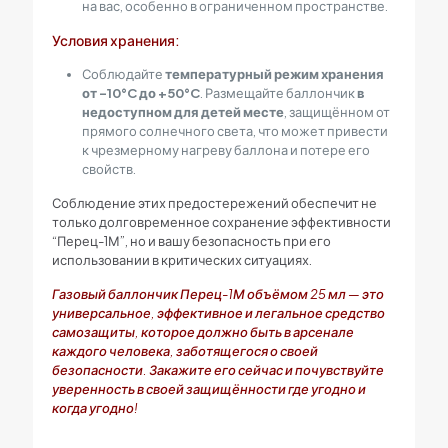
на вас, особенно в ограниченном пространстве.
Условия хранения:
Соблюдайте
температурный режим хранения
от -10°C до +50°C
. Размещайте баллончик
в
недоступном для детей месте
, защищённом от
прямого солнечного света, что может привести
к чрезмерному нагреву баллона и потере его
свойств.
Соблюдение этих предостережений обеспечит не
только долговременное сохранение эффективности
“Перец-1М”, но и вашу безопасность при его
использовании в критических ситуациях.
Газовый баллончик Перец-1М объёмом 25 мл — это
универсальное, эффективное и легальное средство
самозащиты, которое должно быть в арсенале
каждого человека, заботящегося о своей
безопасности. Закажите его сейчас и почувствуйте
уверенность в своей защищённости где угодно и
когда угодно!