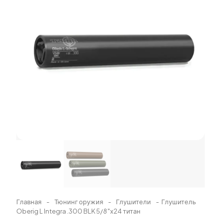
Главная
-
Тюнинг оружия
-
Глушители
-
Глушитель
Oberig L Integra .300 BLK 5/8″х24 титан