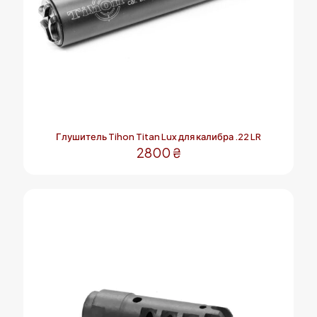
Глушитель Tihon Titan Lux для калибра .22 LR
2800
₴
Этот
товар
имеет
несколько
вариаций.
Опции
можно
выбрать
на
странице
товара.