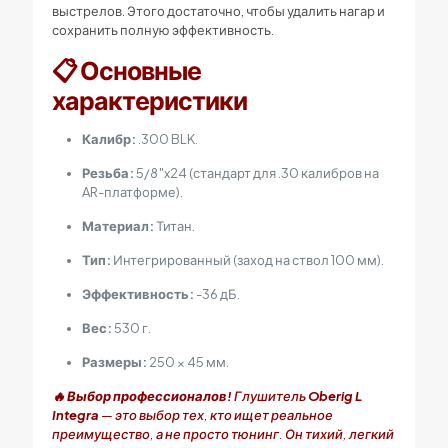
выстрелов. Этого достаточно, чтобы удалить нагар и
сохранить полную эффективность.
📋 Основные
характеристики
Калибр:
.300 BLK.
Резьба:
5/8″x24 (стандарт для .30 калибров на
AR-платформе).
Материал:
Титан.
Тип:
Интегрированный (заход на ствол 100 мм).
Эффективность:
-36 дБ.
Вес:
530 г.
Размеры:
250 × 45 мм.
🔥 Выбор профессионалов!
Глушитель
Oberig L
Integra
— это выбор тех, кто ищет реальное
преимущество, а не просто тюнинг. Он тихий, легкий