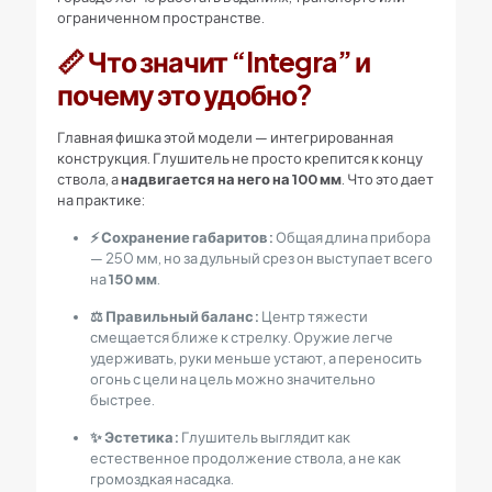
ограниченном пространстве.
📏 Что значит “Integra” и
почему это удобно?
Главная фишка этой модели — интегрированная
конструкция. Глушитель не просто крепится к концу
ствола, а
надвигается на него на 100 мм
. Что это дает
на практике:
⚡ Сохранение габаритов:
Общая длина прибора
— 250 мм, но за дульный срез он выступает всего
на
150 мм
.
⚖️ Правильный баланс:
Центр тяжести
смещается ближе к стрелку. Оружие легче
удерживать, руки меньше устают, а переносить
огонь с цели на цель можно значительно
быстрее.
✨ Эстетика:
Глушитель выглядит как
естественное продолжение ствола, а не как
громоздкая насадка.