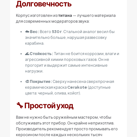
Долговечность
Корпус изготовлен из
титана
— лучшего материала
для современных модераторов звука:
☁️ Вес:
Всего
530 г
. Стальной аналог весил бы
значительно больше, нарушая развесовку
карабина.
🌊 Стойкость:
Титан не боится коррозии, влаги и
агрессивной химии пороховых газов. Он не
прогорит и выдержит самые интенсивные
нагрузки.
🎨 Покрытие:
Сверху нанесена сверхпрочная
керамическая краска
Cerakote
(доступные
цвета: черный, олива, койот).
🔧 Простой уход
Вам не нужно быть оружейным мастером, чтобы
обслуживать этот прибор. Он крайне неприхотлив.
Производитель рекомендует просто промывать его
керосином после каждых нескольких тысяч