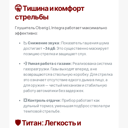
🤫 Тишина и комфорт
стрельбы
Глушитель Oberig L Integra работает максимально
эффективно:
📉 Снижение звука:
Показатель гашения шума
достигает
-36 дБ
. Это существенно маскирует
позицию стрелка и защищает слух.
💨 Умная работа с газами:
Реализована система
газоразгрузки. Газы выходят вперед, а не
возвращаются в ствольную коробку. Для стрелка
это означает отсутствие едкого дыма в лицо, а
для оружия — чистый механизм и стабильную
работу автоматики без задержек.
💥 Контроль отдачи:
Прибор работает как
дульный тормоз, уменьшая подброс ствола при
темповой стрельбе.
🛡️ Титан: Легкость и