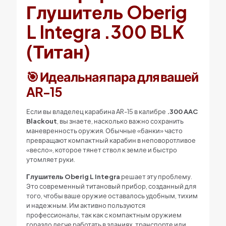
Глушитель Oberig
L Integra .300 BLK
(Титан)
🎯 Идеальная пара для вашей
AR-15
Если вы владелец карабина AR-15 в калибре
.300 AAC
Blackout
, вы знаете, насколько важно сохранить
маневренность оружия. Обычные «банки» часто
превращают компактный карабин в неповоротливое
«весло», которое тянет ствол к земле и быстро
утомляет руки.
Глушитель Oberig L Integra
решает эту проблему.
Это современный титановый прибор, созданный для
того, чтобы ваше оружие оставалось удобным, тихим
и надежным. Им активно пользуются
профессионалы, так как с компактным оружием
гораздо легче работать в зданиях, транспорте или