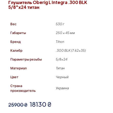
Глушитель Oberig L Integra .300 BLK
5/8″х24 титан
Вес
530 г
Габариты
250 × 45 мм
Бренд
Tihon
Калибр
.300 BLK (7.62×35)
Параметры резьбы
5/8×24
Материал
Титан
Цвет
Черный
Страна
Украина
производитель
Первоначальная
Текущая
18130
₴
25900
₴
цена
цена: