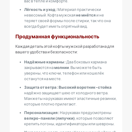
вас в тепле и комфорте.
Лёгкость и уход:
Материал практически
невесомый. Кофта мужская
не мнётся
и не
теряет своей формы после стирки, так что она
всегда будет иметь опрятный вид.
Продуманная функциональность
Каждая деталь этой кофты мужской разработана для
вашего удобства и безопасности:
Надёжные карманы:
Два боковых кармана
закрываются на
молнии
. Вы можете быть
уверены, что ключи, телефон или кошелёк
останутся на месте.
Защита от ветра:
Высокий воротник-стойка
надёжно защищает шею от холодного ветра.
Манжеты на рукавах имеют эластичные резинки,
которые плотно прилегают.
Персонализация:
На рукавах предусмотрены
велкро-панели (липучки)
, которые позволяют
крепить погоны, идентификаторы или шевроны.