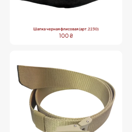
Шапка черная флисовая (арт.2230)
100
₴
Этот
товар
имеет
несколько
вариаций.
Опции
можно
выбрать
на
странице
товара.