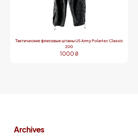
Тактические флисовые штаны US Army Polartec Classic
200
1000
₴
Этот
товар
имеет
несколько
вариаций.
Опции
можно
выбрать
на
странице
товара.
Archives