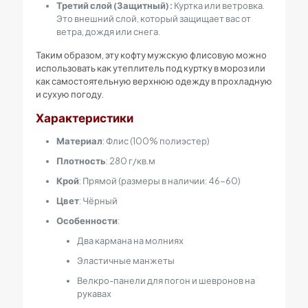
Третий слой (Защитный):
Куртка или ветровка.
Это внешний слой, который защищает вас от
ветра, дождя или снега.
Таким образом, эту кофту мужскую флисовую можно
использовать как утеплитель под куртку в мороз или
как самостоятельную верхнюю одежду в прохладную
и сухую погоду.
Характеристики
Материал
: Флис (100% полиэстер)
Плотность
: 280 г/кв.м
Крой
: Прямой (размеры в наличии: 46-60)
Цвет
: Чёрный
Особенности
:
Два кармана на молниях
Эластичные манжеты
Велкро-панели для погон и шевронов на
рукавах