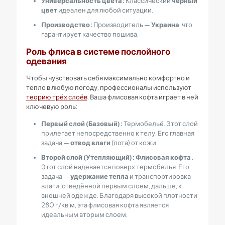
Универсальность цвета:
Классический
чёрный
цвет
идеален для любой ситуации.
Производство:
Производитель —
Украина
, что
гарантирует качество пошива.
Роль флиса в системе послойного
одевания
Чтобы чувствовать себя максимально комфортно и
тепло в любую погоду, профессионалы используют
теорию трёх слоёв
. Ваша флисовая кофта играет в ней
ключевую роль:
Первый слой (Базовый):
Термобельё. Этот слой
прилегает непосредственно к телу. Его главная
задача —
отвод влаги
(пота) от кожи.
Второй слой (Утепляющий):
Флисовая кофта.
Этот слой надевается поверх термобелья. Его
задача —
удержание тепла
и транспортировка
влаги, отведённой первым слоем, дальше, к
внешней одежде. Благодаря высокой плотности
280 г/кв.м, эта флисовая кофта является
идеальным вторым слоем.