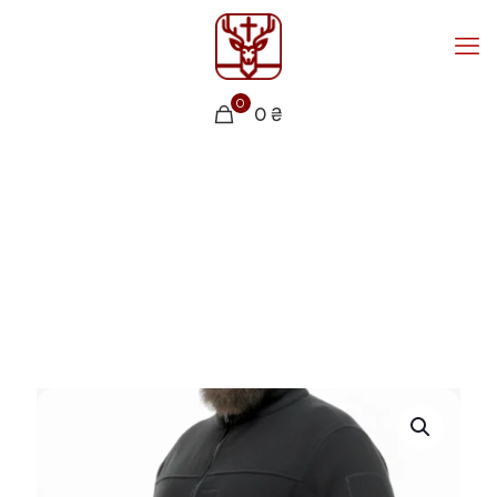
0
0 ₴