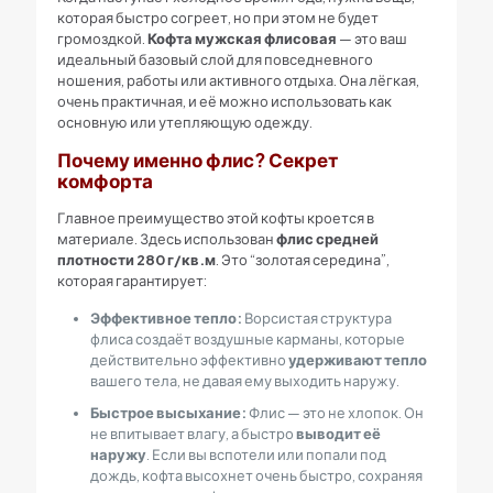
которая быстро согреет, но при этом не будет
громоздкой.
Кофта мужская флисовая
— это ваш
идеальный базовый слой для повседневного
ношения, работы или активного отдыха. Она лёгкая,
очень практичная, и её можно использовать как
основную или утепляющую одежду.
Почему именно флис? Секрет
комфорта
Главное преимущество этой кофты кроется в
материале. Здесь использован
флис средней
плотности 280 г/кв.м
. Это “золотая середина”,
которая гарантирует:
Эффективное тепло:
Ворсистая структура
флиса создаёт воздушные карманы, которые
действительно эффективно
удерживают тепло
вашего тела, не давая ему выходить наружу.
Быстрое высыхание:
Флис — это не хлопок. Он
не впитывает влагу, а быстро
выводит её
наружу
. Если вы вспотели или попали под
дождь, кофта высохнет очень быстро, сохраняя