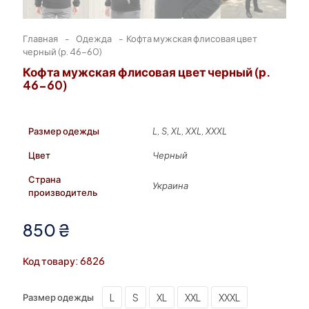
Главная
-
Одежда
-
Кофта мужская флисовая цвет
черный (р. 46-60)
Кофта мужская флисовая цвет черный (р.
46-60)
Размер одежды
L, S, XL, XXL, XXXL
Цвет
Черный
Страна
Украина
производитель
850
₴
Код товару: 6826
L
S
XL
XXL
XXXL
Размер одежды