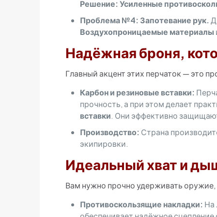
Решение:
Усиленные противоскол
Проблема №4: Запотевание рук.
Д
Воздухопроницаемые материалы
Надёжная броня, кот
Главный акцент этих перчаток — это п
Карбон и резиновые вставки:
Перча
прочность, а при этом делает прак
вставки
. Они эффективно защищают
Производство:
Страна производит
экипировки.
Идеальный хват и д
Вам нужно прочно удерживать оружие, 
Противоскользящие накладки:
На 
обеспечивает надёжное сцепление 