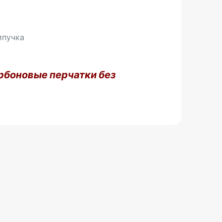
ипучка
рбоновые перчатки без