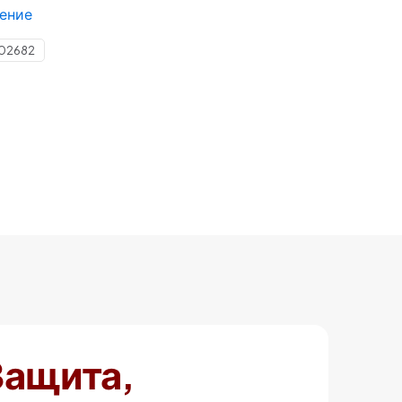
ение
02682
Защита,