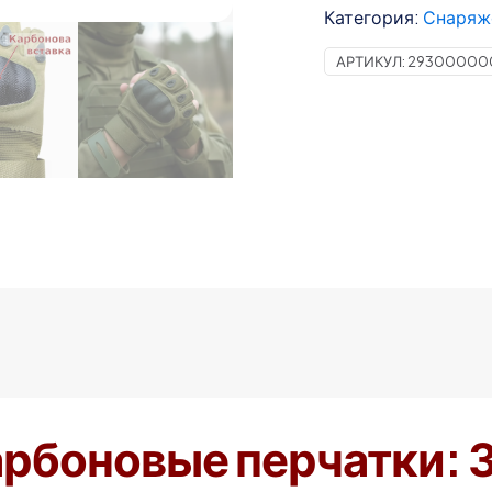
перчатки
Категория:
Снаряж
без
АРТИКУЛ:
29300000
пальцев
олива
(арт.
2682)
арбоновые перчатки: 