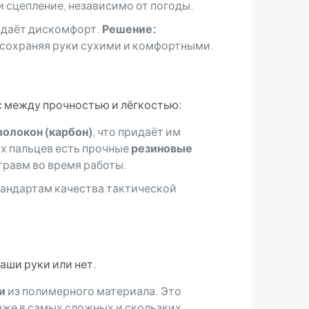
и сцепление, независимо от погоды.
здаёт дискомфорт.
Решение:
 сохраняя руки сухими и комфортными.
с между прочностью и лёгкостью:
волокон (карбон)
, что придаёт им
ах пальцев есть прочные
резиновые
травм во время работы.
тандартам качества тактической
аши руки или нет.
и
из полимерного материала. Это
аже в самых сложных и скользких