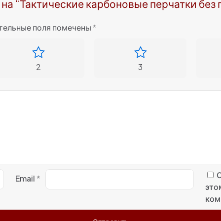
 на “Тактические карбоновые перчатки без п
тельные поля помечены
*
2
3
С
Email
*
это
ком