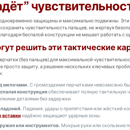
адёт” чувствительнос
ь одновременно защищены и максимально подвижны. Эт
 сохранить чувствительность пальцев, не жертвуя безо
благодаря беспалой конструкции не мешает работать с
гут решить эти тактические ка
ерчатки (без пальцев) для максимальной чувствительно
 не просто защиту, а решение нескольких ключевых проб
и:
д мелочами.
С громоздкими перчатками невозможно быст
спалая конструкция
обеспечивает полную тактильную ч
елкими деталями без задержки.
 ладоней.
Падения, удары о препятствия или жёсткий кон
 вставки
надёжно защищают ударные зоны.
ружия или инструментов.
Мокрые руки или скользкие 