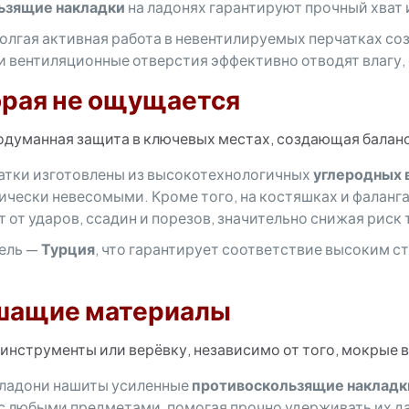
ьзящие накладки
на ладонях гарантируют прочный хват 
олгая активная работа в невентилируемых перчатках со
и вентиляционные отверстия эффективно отводят влагу,
орая не ощущается
родуманная защита в ключевых местах, создающая балан
тки изготовлены из высокотехнологичных
углеродных 
тически невесомыми. Кроме того, на костяшках и фаланг
 от ударов, ссадин и порезов, значительно снижая риск 
ель —
Турция
, что гарантирует соответствие высоким с
ышащие материалы
инструменты или верёвку, независимо от того, мокрые в
ладони нашиты усиленные
противоскользящие накладк
с любыми предметами, помогая прочно удерживать их д