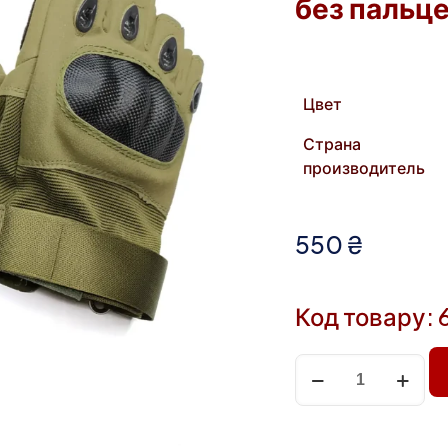
без пальце
Цвет
Страна
производитель
550
₴
Код товару: 
Количество
товара
Тактические
карбоновые