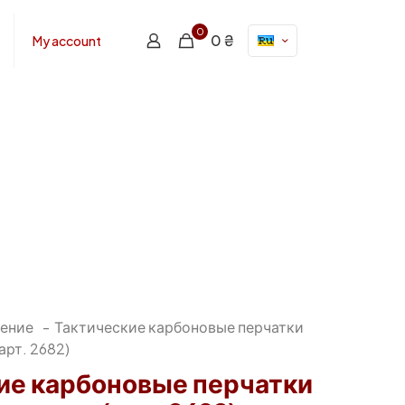
0
0 ₴
My account
ение
-
Тактические карбоновые перчатки
арт. 2682)
ие карбоновые перчатки