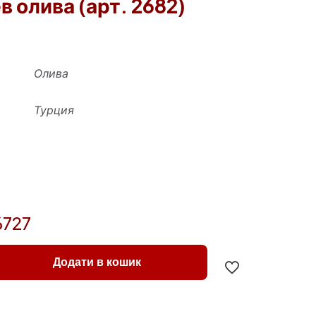
в олива (арт. 2682)
Олива
Турция
6727
Додати в кошик