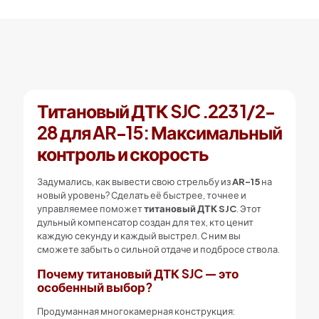
15
Титановый ДТК SJC .223 1/2-
28 для AR-15: Максимальный
контроль и скорость
Задумались, как вывести свою стрельбу из
AR-15
на
новый уровень? Сделать её быстрее, точнее и
управляемее поможет
титановый ДТК SJC
. Этот
дульный компенсатор создан для тех, кто ценит
каждую секунду и каждый выстрел. С ним вы
сможете забыть о сильной отдаче и подбросе ствола.
Почему титановый ДТК SJC — это
особенный выбор?
Продуманная многокамерная конструкция: