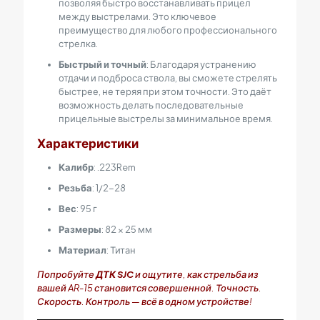
позволяя быстро восстанавливать прицел
между выстрелами. Это ключевое
преимущество для любого профессионального
стрелка.
Быстрый и точный
: Благодаря устранению
отдачи и подброса ствола, вы сможете стрелять
быстрее, не теряя при этом точности. Это даёт
возможность делать последовательные
прицельные выстрелы за минимальное время.
Характеристики
Калибр
: .223Rem
Резьба
: 1/2-28
Вес
: 95 г
Размеры
: 82 × 25 мм
Материал
: Титан
Попробуйте
ДТК SJC
и ощутите, как стрельба из
вашей AR-15 становится совершенной. Точность.
Скорость. Контроль — всё в одном устройстве!