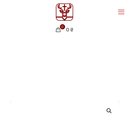
0
0 ₴