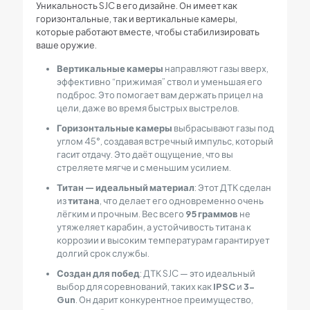
Уникальность SJC в его дизайне. Он имеет как
горизонтальные, так и вертикальные камеры,
которые работают вместе, чтобы стабилизировать
ваше оружие.
Вертикальные камеры
направляют газы вверх,
эффективно “прижимая” ствол и уменьшая его
подброс. Это помогает вам держать прицел на
цели, даже во время быстрых выстрелов.
Горизонтальные камеры
выбрасывают газы под
углом 45°, создавая встречный импульс, который
гасит отдачу. Это даёт ощущение, что вы
стреляете мягче и с меньшим усилием.
Титан — идеальный материал
: Этот ДТК сделан
из
титана
, что делает его одновременно очень
лёгким и прочным. Вес всего
95 граммов
не
утяжеляет карабин, а устойчивость титана к
коррозии и высоким температурам гарантирует
долгий срок службы.
Создан для побед
: ДТК SJC — это идеальный
выбор для соревнований, таких как
IPSC
и
3-
Gun
. Он дарит конкурентное преимущество,