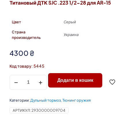
Титановый ДТК SJC .223 1/2-28 для AR-15
Цвет
Серый
Страна
Украина
производитель
4300
₴
Код товару: 5445
Количество
Додати в кошик
товара
Титановый
ДТК
SJC
Категории:
Дульный тормоз
,
Тюнинг оружия
.223
1/2-
АРТИКУЛ:
2930000009704
28
для
AR-