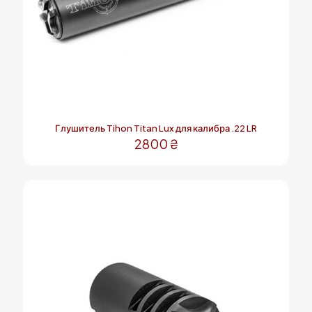
Глушитель Tihon Titan Lux для калибра .22 LR
2800
₴
Этот
товар
имеет
несколько
вариаций.
Опции
можно
выбрать
на
странице
товара.