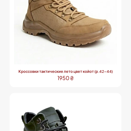
Кроссовки тактические лето цвет койот (р.42-44)
1950
₴
Этот
товар
имеет
несколько
вариаций.
Опции
можно
выбрать
на