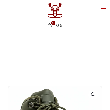
0
0 ₴