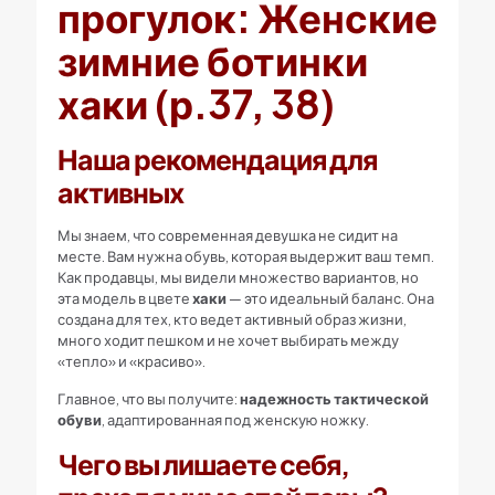
прогулок: Женские
зимние ботинки
хаки (р.37, 38)
Наша рекомендация для
активных
Мы знаем, что современная девушка не сидит на
месте. Вам нужна обувь, которая выдержит ваш темп.
Как продавцы, мы видели множество вариантов, но
эта модель в цвете
хаки
— это идеальный баланс. Она
создана для тех, кто ведет активный образ жизни,
много ходит пешком и не хочет выбирать между
«тепло» и «красиво».
Главное, что вы получите:
надежность тактической
обуви
, адаптированная под женскую ножку.
Чего вы лишаете себя,