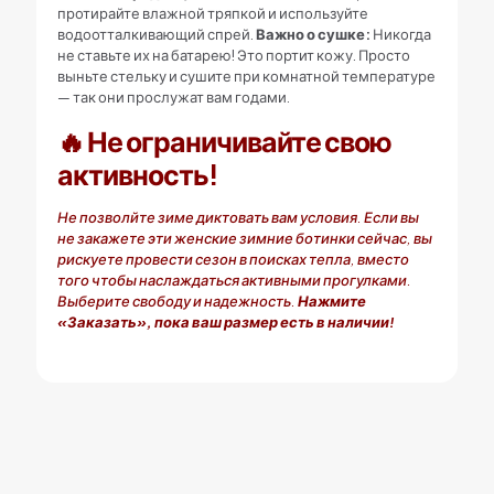
протирайте влажной тряпкой и используйте
водоотталкивающий спрей.
Важно о сушке:
Никогда
не ставьте их на батарею! Это портит кожу. Просто
выньте стельку и сушите при комнатной температуре
— так они прослужат вам годами.
🔥
Не ограничивайте свою
активность!
Не позволйте зиме диктовать вам условия. Если вы
не закажете эти женские зимние ботинки сейчас, вы
рискуете провести сезон в поисках тепла, вместо
того чтобы наслаждаться активными прогулками.
Выберите свободу и надежность.
Нажмите
«Заказать», пока ваш размер есть в наличии!