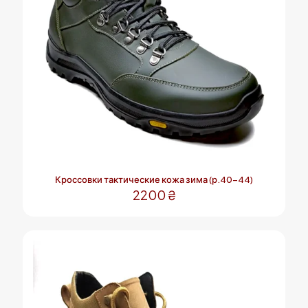
странице
товара.
Кроссовки тактические кожа зима (р.40-44)
2200
₴
Этот
товар
имеет
несколько
вариаций.
Опции
можно
выбрать