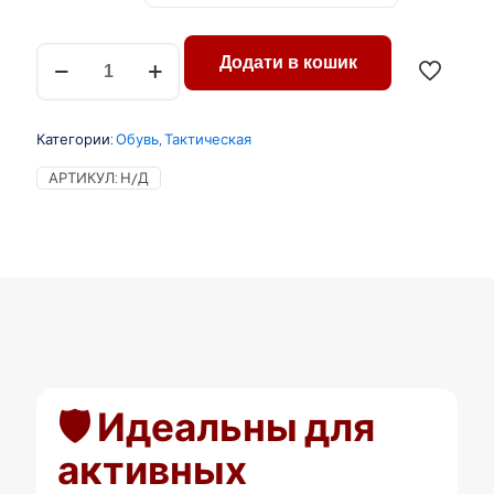
Количество
Додати в кошик
товара
Женские
зимние
ботинки
Категории:
Обувь
,
Тактическая
хаки
на
АРТИКУЛ:
Н/Д
меху
(р.37,38)
🛡️ Идеальны для
активных