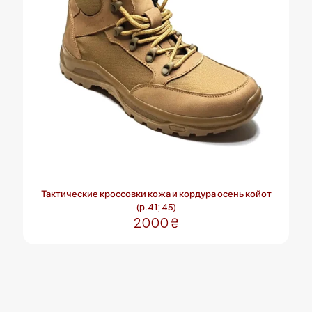
на
странице
товара.
Тактические кроссовки кожа и кордура осень койот
(р.41; 45)
2000
₴
Этот
товар
имеет
несколько
вариаций.
Опции