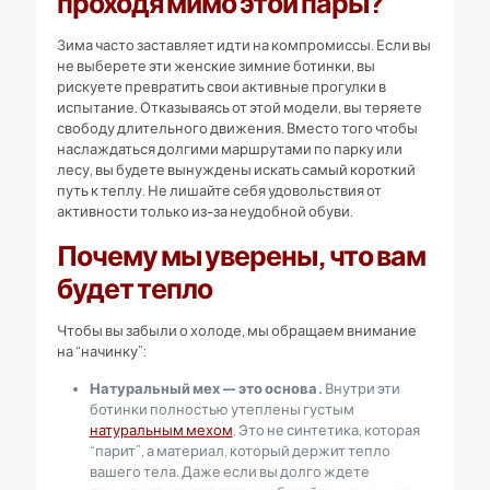
проходя мимо этой пары?
Зима часто заставляет идти на компромиссы. Если вы
не выберете эти женские зимние ботинки, вы
рискуете превратить свои активные прогулки в
испытание. Отказываясь от этой модели, вы теряете
свободу длительного движения. Вместо того чтобы
наслаждаться долгими маршрутами по парку или
лесу, вы будете вынуждены искать самый короткий
путь к теплу. Не лишайте себя удовольствия от
активности только из-за неудобной обуви.
Почему мы уверены, что вам
будет тепло
Чтобы вы забыли о холоде, мы обращаем внимание
на “начинку”:
Натуральный мех — это основа.
Внутри эти
ботинки полностью утеплены густым
натуральным мехом
. Это не синтетика, которая
“парит”, а материал, который держит тепло
вашего тела. Даже если вы долго ждете