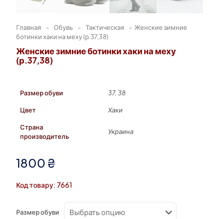
Главная
-
Обувь
-
Тактическая
-
Женские зимние
ботинки хаки на меху (р.37,38)
Женские зимние ботинки хаки на меху
(р.37,38)
Размер обуви
37, 38
Цвет
Хаки
Страна
Украина
производитель
1800
₴
Код товару: 7661
Размер обуви