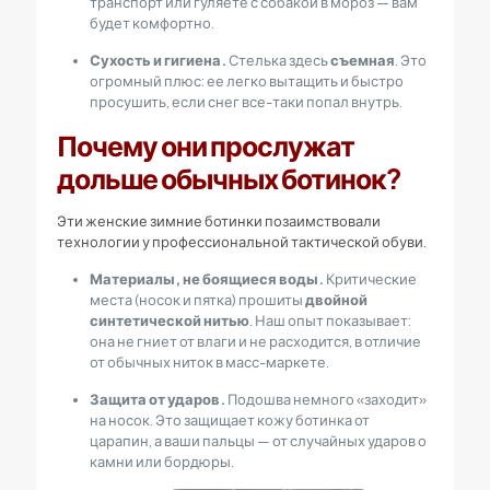
транспорт или гуляете с собакой в мороз — вам
будет комфортно.
Сухость и гигиена.
Стелька здесь
съемная
. Это
огромный плюс: ее легко вытащить и быстро
просушить, если снег все-таки попал внутрь.
Почему они прослужат
дольше обычных ботинок?
Эти женские зимние ботинки позаимствовали
технологии у профессиональной тактической обуви.
Материалы, не боящиеся воды.
Критические
места (носок и пятка) прошиты
двойной
синтетической нитью
. Наш опыт показывает:
она не гниет от влаги и не расходится, в отличие
от обычных ниток в масс-маркете.
Защита от ударов.
Подошва немного «заходит»
на носок. Это защищает кожу ботинка от
царапин, а ваши пальцы — от случайных ударов о
камни или бордюры.