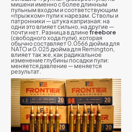
мишени именно с более длинным
пульным входом и соответствующим
«прыжком» пули к нарезам. Стволы и
патронники — штука капризная: на
одни это влияет сильно, на другие —
почти нет. Разница в длине
freebore
(свободного хода пули), которая
обычно составляет 0.0566 дюйма для
NATO и 0.025 дюйма для Remington,
влияет так же, как радикальное
изменение глубины посадки пули:
меняется давление — меняется
результат.