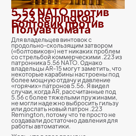
5.56 NATO против
.223 Remington:
Болтовик против
Полуавтомата
Для владельцев винтовок с
продольно-скользящим затвором
(«болтовиков») нет никаких проблем
со стрельбой коммерческими .223 из
патронника 5.56 NATO. Однако
владельцы AR-15 могут заметить, что
некоторые карабины настроены под
более мощную отдачу и давление
«горячих» патронов 5.56. Я видел
случаи, когда AR, рассчитанные под
5.56 с более тяжелыми пружинами,
не могли надежно выбросить гильзу
или дослать новый патрон .223
Remington, потому что те просто не
создавали достаточно давления для
работы автоматики.