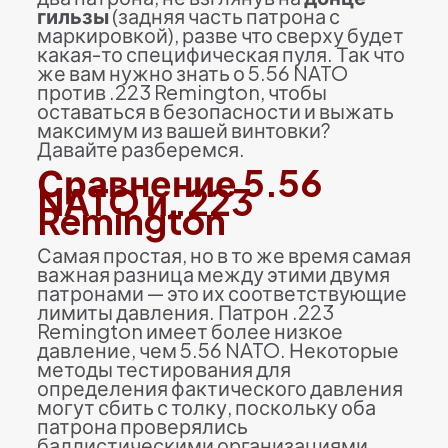
гильзы
(задняя часть патрона с
маркировкой), разве что сверху будет
какая-то специфическая пуля. Так что
же вам нужно знать о 5.56 NATO
против .223 Remington, чтобы
оставаться в безопасности и выжать
максимум из вашей винтовки?
Давайте разберемся.
Сравнение 5.56
NATO и .223
Remington
Самая простая, но в то же время самая
важная разница между этими двумя
патронами — это их соответствующие
лимиты давления. Патрон .223
Remington имеет более низкое
давление, чем 5.56 NATO. Некоторые
методы тестирования для
определения фактического давления
могут сбить с толку, поскольку оба
патрона проверялись
баллистическими организациями