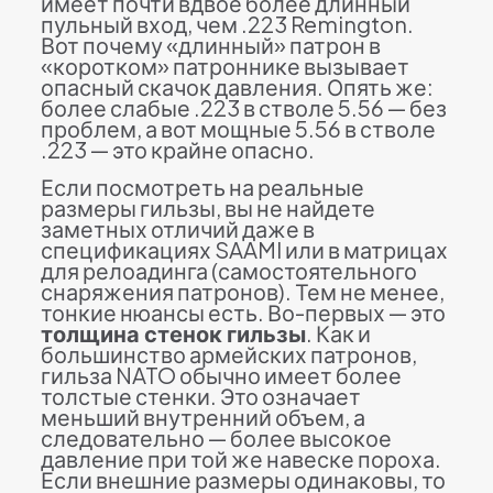
имеет почти вдвое более длинный
пульный вход, чем .223 Remington.
Вот почему «длинный» патрон в
«коротком» патроннике вызывает
опасный скачок давления. Опять же:
более слабые .223 в стволе 5.56 — без
проблем, а вот мощные 5.56 в стволе
.223 — это крайне опасно.
Если посмотреть на реальные
размеры гильзы, вы не найдете
заметных отличий даже в
спецификациях SAAMI или в матрицах
для релоадинга (самостоятельного
снаряжения патронов). Тем не менее,
тонкие нюансы есть. Во-первых — это
толщина стенок гильзы
. Как и
большинство армейских патронов,
гильза NATO обычно имеет более
толстые стенки. Это означает
меньший внутренний объем, а
следовательно — более высокое
давление при той же навеске пороха.
Если внешние размеры одинаковы, то