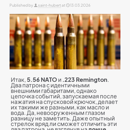
Published by
saint-hubert
at
13.03.2026
Итак,
5.56 NATO
и
.223 Remington
.
Два патрона с идентичными
внешними габаритами, однако
цепочка событий, запускаемая после
нажатия на спусковой крючок, делает
их такими же разными, как масло и
вода. Да, невооруженным глазом
разницу не заметить. Даже опытный
стрелок вряд ли сможет отличить эти
два патрона, не взглянув на
донце