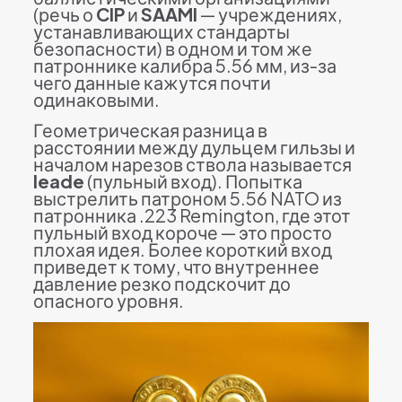
(речь о
CIP
и
SAAMI
— учреждениях,
устанавливающих стандарты
безопасности) в одном и том же
патроннике калибра 5.56 мм, из-за
чего данные кажутся почти
одинаковыми.
Геометрическая разница в
расстоянии между дульцем гильзы и
началом нарезов ствола называется
leade
(пульный вход). Попытка
выстрелить патроном 5.56 NATO из
патронника .223 Remington, где этот
пульный вход короче — это просто
плохая идея. Более короткий вход
приведет к тому, что внутреннее
давление резко подскочит до
опасного уровня.