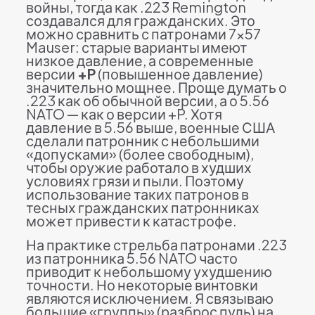
войны, тогда как .223 Remington
создавался для гражданских. Это
можно сравнить с патронами 7×57
Mauser: старые варианты имеют
низкое давление, а современные
версии
+P
(повышенное давление)
значительно мощнее. Проще думать о
.223 как об обычной версии, а о 5.56
NATO — как о версии +P. Хотя
давление в 5.56 выше, военные США
сделали патронник с небольшими
«допусками» (более свободным),
чтобы оружие работало в худших
условиях грязи и пыли. Поэтому
использование таких патронов в
тесных гражданских патронниках
может привести к катастрофе.
На практике стрельба патронами .223
из патронника 5.56 NATO часто
приводит к небольшому ухудшению
точности. Но некоторые винтовки
являются исключением. Я связываю
большие «группы» (разброс пуль) на