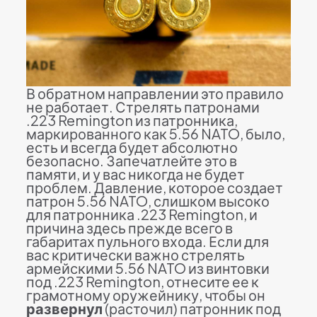
В обратном направлении это правило
не работает. Стрелять патронами
.223 Remington из патронника,
маркированного как 5.56 NATO, было,
есть и всегда будет абсолютно
безопасно. Запечатлейте это в
памяти, и у вас никогда не будет
проблем. Давление, которое создает
патрон 5.56 NATO, слишком высоко
для патронника .223 Remington, и
причина здесь прежде всего в
габаритах пульного входа. Если для
вас критически важно стрелять
армейскими 5.56 NATO из винтовки
под .223 Remington, отнесите ее к
грамотному оружейнику, чтобы он
развернул
(расточил) патронник под