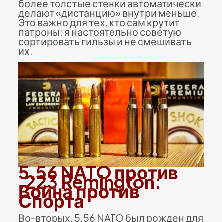
более толстые стенки автоматически
делают «дистанцию» внутри меньше.
Это важно для тех, кто сам крутит
патроны: я настоятельно советую
сортировать гильзы и не смешивать
их.
5.56 NATO против
.223 Remington:
Война против
Спорта
Во-вторых, 5.56 NATO был рожден для