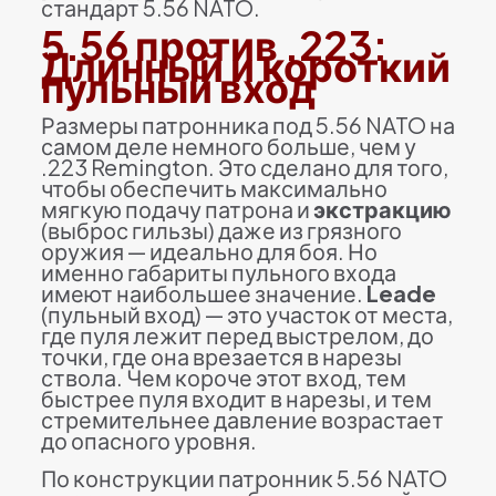
стандарт 5.56 NATO.
5.56 против .223:
Длинный и короткий
пульный вход
Размеры патронника под 5.56 NATO на
самом деле немного больше, чем у
.223 Remington. Это сделано для того,
чтобы обеспечить максимально
мягкую подачу патрона и
экстракцию
(выброс гильзы) даже из грязного
оружия — идеально для боя. Но
именно габариты пульного входа
имеют наибольшее значение.
Leade
(пульный вход) — это участок от места,
где пуля лежит перед выстрелом, до
точки, где она врезается в нарезы
ствола. Чем короче этот вход, тем
быстрее пуля входит в нарезы, и тем
стремительнее давление возрастает
до опасного уровня.
По конструкции патронник 5.56 NATO