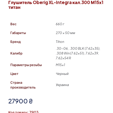
Глушитель Oberig XL-Integra кал.300 М15х1
титан
Вес
660 г
Габариты
270 × 50 мм
Бренд
Tihon
.30-06, .300 BLK (7.62×35),
Калибр
.308 Win (7.62×51), 7.62×39,
7.62×54 R
Параметры резьбы
M15x1
Цвет
Черный
Страна
Украина
производитель
27900
₴
Код товару: 7903