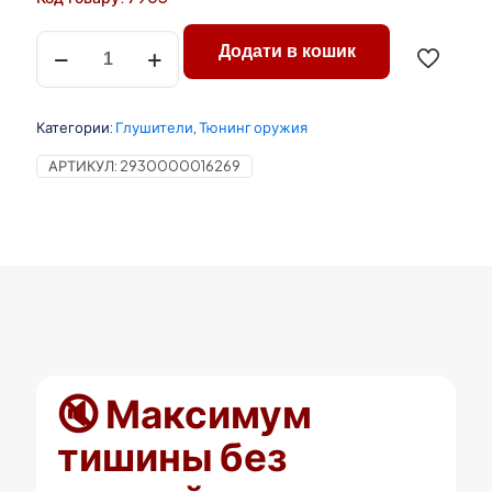
Количество
Додати в кошик
товара
Глушитель
Oberig
XL-
Категории:
Глушители
,
Тюнинг оружия
Integra
кал.300
АРТИКУЛ:
2930000016269
М15х1
титан
🔇 Максимум
тишины без