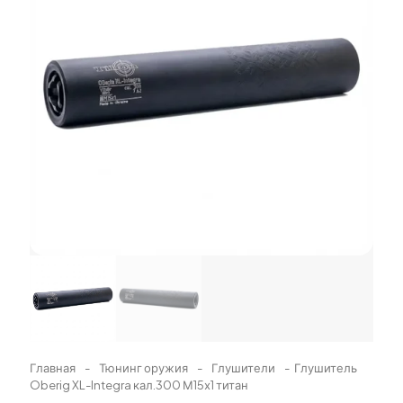
Главная
-
Тюнинг оружия
-
Глушители
-
Глушитель
Oberig XL-Integra кал.300 М15х1 титан