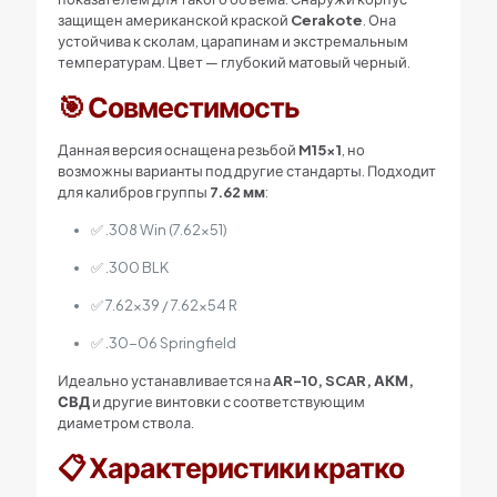
защищен американской краской
Cerakote
. Она
устойчива к сколам, царапинам и экстремальным
температурам. Цвет — глубокий матовый черный.
🎯 Совместимость
Данная версия оснащена резьбой
M15x1
, но
возможны варианты под другие стандарты. Подходит
для калибров группы
7.62 мм
:
✅ .308 Win (7.62×51)
✅ .300 BLK
✅ 7.62×39 / 7.62×54 R
✅ .30-06 Springfield
Идеально устанавливается на
AR-10, SCAR, АКМ,
СВД
и другие винтовки с соответствующим
диаметром ствола.
📋 Характеристики кратко