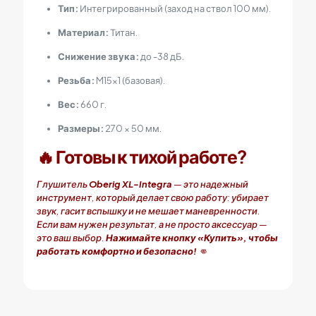
Тип:
Интегрированный (заход на ствол 100 мм).
Материал:
Титан.
Снижение звука:
до -38 дБ.
Резьба:
M15x1 (базовая).
Вес:
660 г.
Размеры:
270 × 50 мм.
🔥 Готовы к тихой работе?
Глушитель
Oberig XL-Integra
— это надежный
инструмент, который делает свою работу: убирает
звук, гасит вспышку и не мешает маневренности.
Если вам нужен результат, а не просто аксессуар —
это ваш выбор.
Нажимайте кнопку «Купить», чтобы
работать комфортно и безопасно!
👊