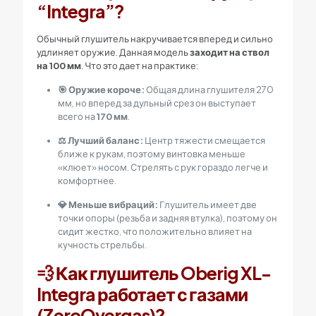
“Integra”?
Обычный глушитель накручивается вперед и сильно
удлиняет оружие. Данная модель
заходит на ствол
на 100 мм
. Что это дает на практике:
🎯 Оружие короче:
Общая длина глушителя 270
мм, но вперед за дульный срез он выступает
всего на
170 мм
.
⚖️ Лучший баланс:
Центр тяжести смещается
ближе к рукам, поэтому винтовка меньше
«клюет» носом. Стрелять с рук гораздо легче и
комфортнее.
💎 Меньше вибраций:
Глушитель имеет две
точки опоры (резьба и задняя втулка), поэтому он
сидит жестко, что положительно влияет на
кучность стрельбы.
💨 Как глушитель Oberig XL-
Integra работает с газами
(ZeroOvergas)?