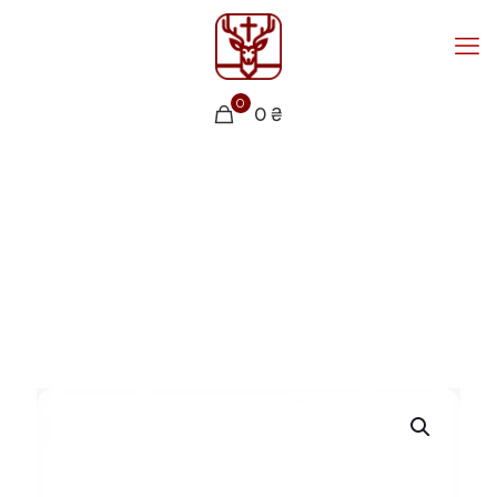
0
0 ₴