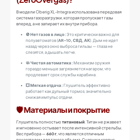
В модели Oberig XL-Integra использована передовая
система газоразгрузки, которая пропускает газы
вперед, а не запирает их внутри прибора.
🚫 Нет газов в лицо:
Это критически важно для
полуавтоматов (
AR-10, СВД, АК
). Дым не идет
назад через окно выброса гильзы — глаза не
слезятся, а дышать легче.
🧼 Чистая автоматика:
Механизм оружия
гораздо меньше загрязняется нагаром, что
продлевает срок службы карабина.
💥 Мягкая отдача:
Глушитель эффективно
работает как дульный тормоз, значительно
снижая импульс отдачи.
🛡️ Материалы и покрытие
Глушитель полностью
титановый
. Титан не ржавеет
и мгновенно остывает после интенсивной стрельбы.
Вес прибора —
660 г
, что является отличным
показателем для такого объема. Снаружи корпус