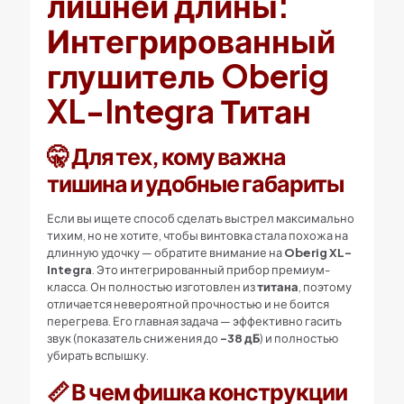
лишней длины:
Интегрированный
глушитель Oberig
XL-Integra Титан
🤫 Для тех, кому важна
тишина и удобные габариты
Если вы ищете способ сделать выстрел максимально
тихим, но не хотите, чтобы винтовка стала похожа на
длинную удочку — обратите внимание на
Oberig XL-
Integra
. Это интегрированный прибор премиум-
класса. Он полностью изготовлен из
титана
, поэтому
отличается невероятной прочностью и не боится
перегрева. Его главная задача — эффективно гасить
звук (показатель снижения до
-38 дБ
) и полностью
убирать вспышку.
📏 В чем фишка конструкции