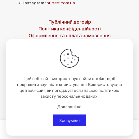
Instagram:
hubert.com.ua
Публічний договір
Політика конфіденційності
Оформлення та оплата замовлення
Доставка
Повернення товару
Контакти
Про нас
© 2023-2026 Зброярня святого Губерта by
Qwazar
| Всі
права захищені.
Цей веб-сайт використовує файли cookie, щоб
покращити зручність користування. Використовуючи
цей веб-сайт, ви погоджуєтеся з нашою політикою
захисту персональних даних.
Докладніше
Зрозуміло
0