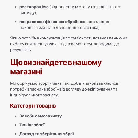
реставрацією
(відновленням стану та зовнішнього
вигляду);
покраскою/фінішною обробкою
(оновлення
покриття, захист від зношення, естетика).
Якщо потрібна консультація по сумісності, встановленню чи
вибору комплектуючих - підкажемо та супроводимо до
результату.
Що ви знайдете в нашому
магазині
Ми формуємо асортимент так, щоб він закривав ключові
потреби власника зброї - від догляду до екіпірування та
індивідуального захисту.
Категорії товарів
Засоби самозахисту
Тюнінг зброї
Догляд та зберігання зброї