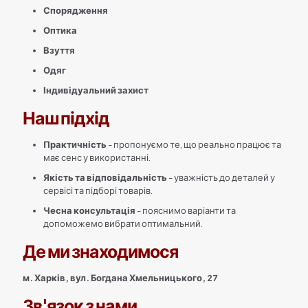
Спорядження
Оптика
Взуття
Одяг
Індивідуальний захист
Наш підхід
Практичність
- пропонуємо те, що реально працює та
має сенс у використанні.
Якість та відповідальність
- уважність до деталей у
сервісі та підборі товарів.
Чесна консультація
- пояснимо варіанти та
допоможемо вибрати оптимальний.
Де ми знаходимося
м. Харків, вул. Богдана Хмельницького, 27
Зв'язок з нами