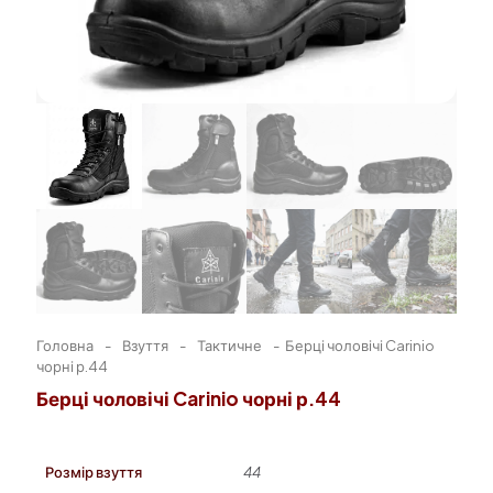
Головна
-
Взуття
-
Тактичне
-
Берці чоловічі Carinio
чорні р.44
Берці чоловічі Carinio чорні р.44
Розмір взуття
44