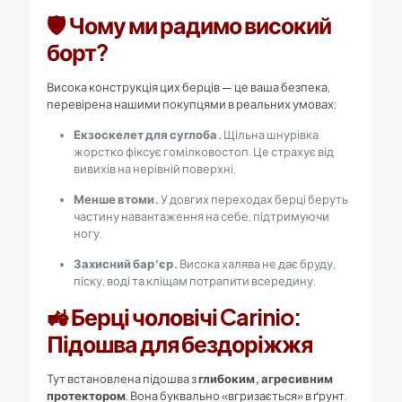
🛡️ Чому ми радимо високий
борт?
Висока конструкція цих берців — це ваша безпека,
перевірена нашими покупцями в реальних умовах:
Екзоскелет для суглоба.
Щільна шнурівка
жорстко фіксує гомілковостоп. Це страхує від
вивихів на нерівній поверхні.
Менше втоми.
У довгих переходах берці беруть
частину навантаження на себе, підтримуючи
ногу.
Захисний бар’єр.
Висока халява не дає бруду,
піску, воді та кліщам потрапити всередину.
🚜 Берці чоловічі Carinio:
Підошва для бездоріжжя
Тут встановлена підошва з
глибоким, агресивним
протектором
. Вона буквально «вгризається» в ґрунт.