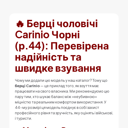
🔥
Берці чоловічі
Carinio
Чорні
(р.44): Перевірена
надійність та
швидке взування
Чому ми додали цю модель у наш каталог? Тому що
берці Carinio
— це приклад того, як взуття має
працювати на свого власника. Ми рекомендуємо цю
пару тим, хто шукає баланс між «неубивною»
міцністю та реальним комфортом використання. У
44-му розмірі ця модель поєднує в собі захист
професійного рівня та зручність, яку оцінять і військові,
і туристи.