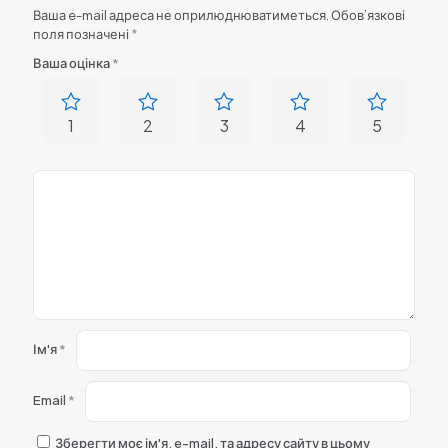
Ваша e-mail адреса не оприлюднюватиметься.
Обов’язкові
поля позначені
*
Ваша оцінка
*
1
2
3
4
5
Ім'я
*
Email
*
Зберегти моє ім'я, e-mail, та адресу сайту в цьому