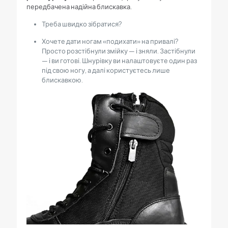
передбачена надійна блискавка.
Треба швидко зібратися?
Хочете дати ногам «подихати» на привалі?
Просто розстібнули змійку — і зняли. Застібнули
— і ви готові. Шнурівку ви налаштовуєте один раз
під свою ногу, а далі користуєтесь лише
блискавкою.