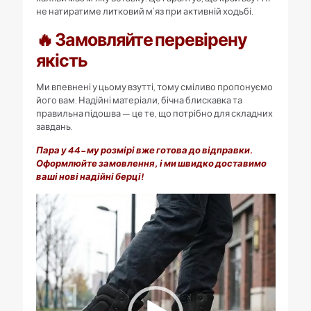
не натиратиме литковий м’яз при активній ходьбі.
🔥 Замовляйте перевірену
якість
Ми впевнені у цьому взутті, тому сміливо пропонуємо
його вам. Надійні матеріали, бічна блискавка та
правильна підошва — це те, що потрібно для складних
завдань.
Пара у 44-му розмірі вже готова до відправки.
Оформлюйте замовлення, і ми швидко доставимо
ваші нові надійні берці!
Відеопрогравач