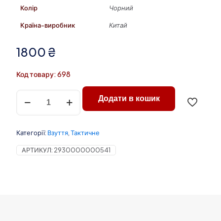
Колір
Чорний
Країна-виробник
Китай
1800
₴
Код товару: 698
Берці
Додати в кошик
чоловічі
Carinio
чорні
р.44
Категорії:
Взуття
,
Тактичне
кількість
АРТИКУЛ:
2930000000541