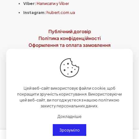
Viber:
Написати у Viber
Instagram:
hubert.com.ua
Публічний договір
Політика конфіденційності
Оформлення та оплата замовлення
Доставка
Повернення товару
Контакти
Про нас
© 2023-2026 Зброярня святого Губерта by
Qwazar
| Всі
права захищені.
Цей веб-сайт використовує файли cookie, щоб
покращити зручність користування. Використовуючи
цей веб-сайт, ви погоджуєтеся з нашою політикою
захисту персональних даних.
Докладніше
Зрозуміло
0