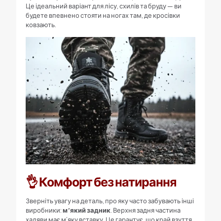
Це ідеальний варіант для лісу, схилів та бруду — ви
будете впевнено стояти на ногах там, де кросівки
ковзають.
👌 Комфорт без натирання
Зверніть увагу на деталь, про яку часто забувають інші
виробники:
м’який задник
. Верхня задня частина
халяви має м’яку вставку. Це гарантує, що край взуття