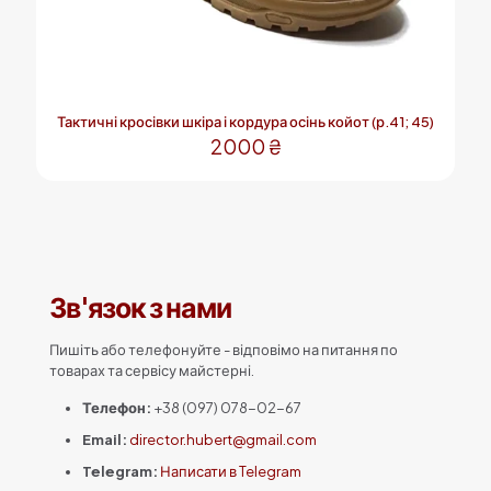
Тактичні кросівки шкіра і кордура осінь койот (р.41; 45)
2000
₴
Цей
товар
має
кілька
варіантів.
Параметри
Зв'язок з нами
можна
вибрати
на
Пишіть або телефонуйте - відповімо на питання по
сторінці
товарах та сервісу майстерні.
товару
Телефон:
+38 (097) 078-02-67
Email:
director.hubert@gmail.com
Telegram:
Написати в Telegram