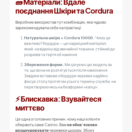
🧱 Матеріали: Вдале
поєднання Шкіри та Cordura
Виробник використав тут комбінацію, яка чудово
зарекомендувала себе на практиці:
Натуральна шкіра + Cordura 1000D.
Чому це
важливо? Кордура — це надміцний матеріал,
який, на відміну від звичайної тканини, стійкий до
розривів та тертя об каміння.
Збереження форми.
Ми цінуємо цю модель за
те, що вона не розтягується після намокання.
Завдяки вставкам з Кордури черевик надійно
фіксує стопу протягом усього терміну служби, не
перетворюючись на безформні «капці».
⚡ Блискавка: Взувайтеся
миттєво
Це одна з головних причин, чому наші клієнти
обирають саме Carinio. Вам
не обов’язково
розшнуровувати
черевики щоразу. Збоку