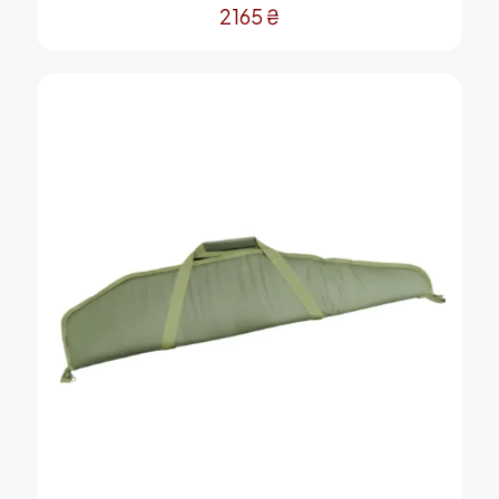
2165
₴