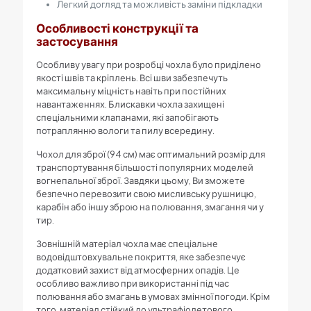
Легкий догляд та можливість заміни підкладки
Особливості конструкції та
застосування
Особливу увагу при розробці чохла було приділено
якості швів та кріплень. Всі шви забезпечуть
максимальну міцність навіть при постійних
навантаженнях. Блискавки чохла захищені
спеціальними клапанами, які запобігають
потраплянню вологи та пилу всередину.
Чохол для зброї (94 см) має оптимальний розмір для
транспортування більшості популярних моделей
вогнепальної зброї. Завдяки цьому, Ви зможете
безпечно перевозити свою мисливську рушницю,
карабін або іншу зброю на полювання, змагання чи у
тир.
Зовнішній матеріал чохла має спеціальне
водовідштовхувальне покриття, яке забезпечує
додатковий захист від атмосферних опадів. Це
особливо важливо при використанні під час
полювання або змагань в умовах змінної погоди. Крім
того, матеріал стійкий до ультрафіолетового