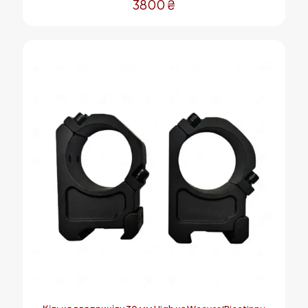
3800
₴