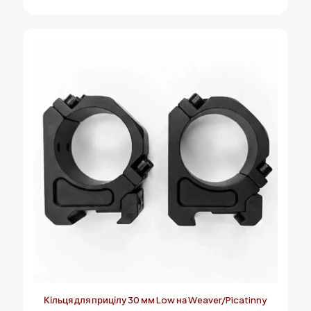
Кільця для прицілу 30 мм Low на Weaver/Picatinny