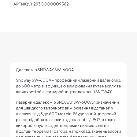
АРТИКУЛ:
2930000009582
Далекомір SNDWAY SW-600A
Sndway SW-600A – професійний лазерний далекомір,
до 600 метрів, з функцією вимірювання кута нахилу та
швидкості об’єкта виробництва компанії SNDWAY.
Лазерний далекомір SNDWAY SW-600A призначений
для швидкого та точного вимірювання відстаней у
діапазоні від 3 до 600 метрів. Вбудований цифровий
рівень відображає нахил в діапазоні: +/-90º, а також
використовується для непрямих вимірювань на
підставі теореми Піфагора, наприклад: значень висоти