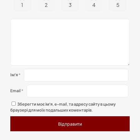
1
2
3
4
5
Ім'я
*
Email
*
Зберегти моє ім'я, e-mail, та адресу сайту в цьому
браузері для моїх подальших коментарів.