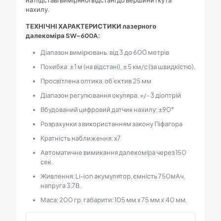
на підставі виміряної відстані до вершини і кута
нахилу.
ТЕХНІЧНІ ХАРАКТЕРИСТИКИ лазерного
далекоміра SW-600A:
Діапазон вимірювань: від 3 до 600 метрів
Похибка: ± 1 м (на відстані), ± 5 км/с (за швидкістю),
Просвітлена оптика, об’єктив 25 мм
Діапазон регулювання окуляра: +/- 3 діоптрій
Вбудований цифровий датчик нахилу: ±90°
Розрахунки з використанням закону Піфагора
Кратність наближення: х7
Автоматичне вимикання далекоміра через 150
сек.
Живлення: Li-ion акумулятор, ємність 750мАч,
напруга 3,7В.
Маса: 200 гр. габарити: 105 мм х 75 мм х 40 мм.