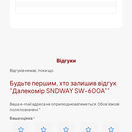
Відгуки
Відгуків немає, поки що.
Будьте першим, хто залишив відгук
“Далекомір SNDWAY SW-600A”“
Ваша e-mail адреса не оприлюднюватиметься.
Обов’язкові
поля позначені
*
Ваша оцінка
*