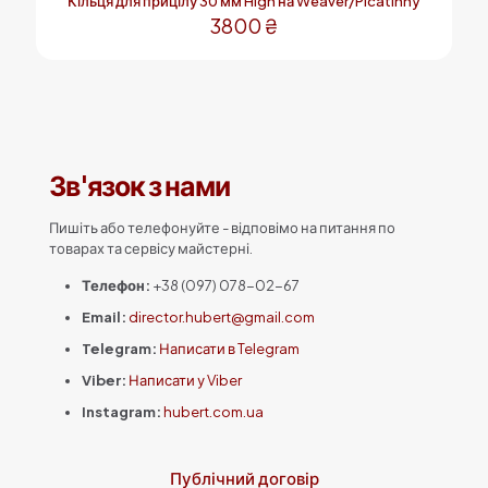
Кільця для прицілу 30 мм High на Weaver/Picatinny
3800
₴
Зв'язок з нами
Пишіть або телефонуйте - відповімо на питання по
товарах та сервісу майстерні.
Телефон:
+38 (097) 078-02-67
Email:
director.hubert@gmail.com
Telegram:
Написати в Telegram
Viber:
Написати у Viber
Instagram:
hubert.com.ua
Публічний договір