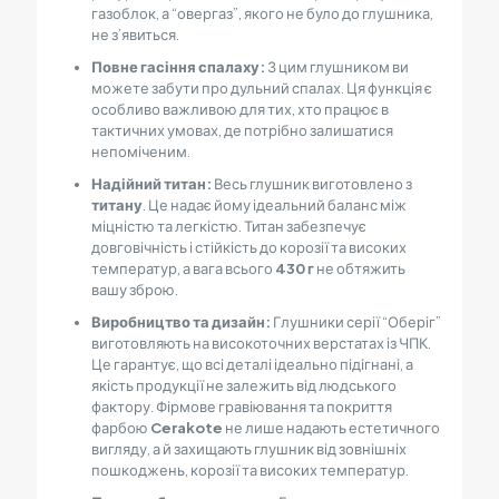
газоблок, а “овергаз”, якого не було до глушника,
не з’явиться.
Повне гасіння спалаху:
З цим глушником ви
можете забути про дульний спалах. Ця функція є
особливо важливою для тих, хто працює в
тактичних умовах, де потрібно залишатися
непоміченим.
Надійний титан:
Весь глушник виготовлено з
титану
. Це надає йому ідеальний баланс між
міцністю та легкістю. Титан забезпечує
довговічність і стійкість до корозії та високих
температур, а вага всього
430 г
не обтяжить
вашу зброю.
Виробництво та дизайн:
Глушники серії “Оберіг”
виготовляють на високоточних верстатах із ЧПК.
Це гарантує, що всі деталі ідеально підігнані, а
якість продукції не залежить від людського
фактору. Фірмове гравіювання та покриття
фарбою
Cerakote
не лише надають естетичного
вигляду, а й захищають глушник від зовнішніх
пошкоджень, корозії та високих температур.