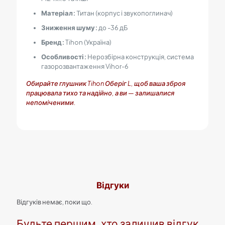
Матеріал:
Титан (корпус і звукопоглинач)
Зниження шуму:
до -36 дБ
Бренд:
Tihon (Україна)
Особливості:
Нерозбірна конструкція, система
газорозвантаження Vihor-6
Обирайте глушник Tihon Оберіг L, щоб ваша зброя
працювала тихо та надійно, а ви — залишалися
непоміченими.
Відгуки
Відгуків немає, поки що.
Будьте першим, хто залишив відгук