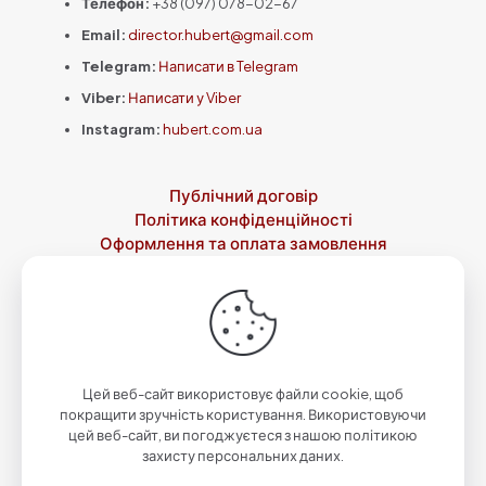
Телефон:
+38 (097) 078-02-67
Email:
director.hubert@gmail.com
Telegram:
Написати в Telegram
Viber:
Написати у Viber
Instagram:
hubert.com.ua
Публічний договір
Політика конфіденційності
Оформлення та оплата замовлення
Доставка
Повернення товару
Контакти
Про нас
© 2023-2026 Зброярня святого Губерта by
Qwazar
| Всі
права захищені.
Цей веб-сайт використовує файли cookie, щоб
покращити зручність користування. Використовуючи
цей веб-сайт, ви погоджуєтеся з нашою політикою
захисту персональних даних.