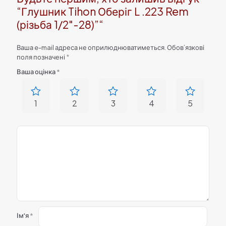
“Глушник Tihon Оберіг L .223 Rem
(різьба 1/2″-28)”“
Ваша e-mail адреса не оприлюднюватиметься.
Обов’язкові
поля позначені
*
Ваша оцінка
*
1
2
3
4
5
Ім'я
*