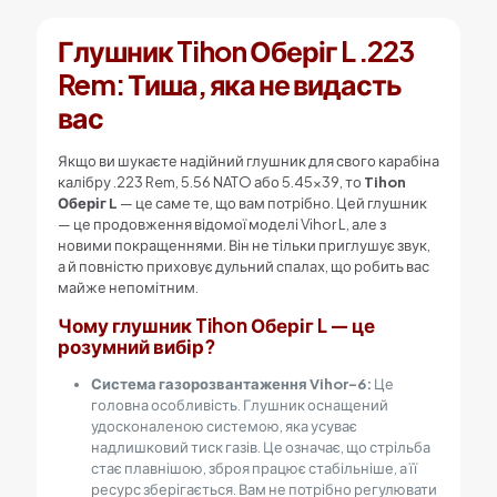
Глушник Tihon Оберіг L .223
Rem: Тиша, яка не видасть
вас
Якщо ви шукаєте надійний глушник для свого карабіна
калібру .223 Rem, 5.56 NATO або 5.45×39, то
Tihon
Оберіг L
— це саме те, що вам потрібно. Цей глушник
— це продовження відомої моделі Vihor L, але з
новими покращеннями. Він не тільки приглушує звук,
а й повністю приховує дульний спалах, що робить вас
майже непомітним.
Чому глушник Tihon Оберіг L — це
розумний вибір?
Система газорозвантаження Vihor-6:
Це
головна особливість. Глушник оснащений
удосконаленою системою, яка усуває
надлишковий тиск газів. Це означає, що стрільба
стає плавнішою, зброя працює стабільніше, а її
ресурс зберігається. Вам не потрібно регулювати