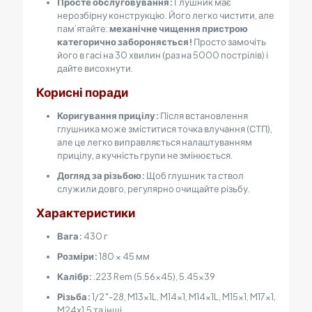
Просте обслуговування:
Глушник має
нерозбірну конструкцію. Його легко чистити, але
пам’ятайте:
механічне чищення пристрою
категорично забороняється!
Просто замочіть
його в гасі на 30 хвилин (раз на 5000 пострілів) і
дайте висохнути.
Корисні поради
Коригування прицілу:
Після встановлення
глушника може зміститися точка влучання (СТП),
але це легко виправляється налаштуванням
прицілу, а кучність групи не змінюється.
Догляд за різьбою:
Щоб глушник та ствол
служили довго, регулярно очищайте різьбу.
Характеристики
Вага:
430 г
Розміри:
180 × 45 мм
Калібр:
.223 Rem (5.56×45), 5.45×39
Різьба:
1/2″-28, M13x1L, M14x1, M14x1L, M15x1, M17x1,
M24х1.5 та інші