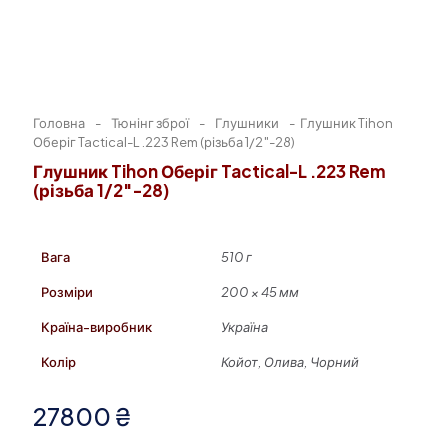
Головна
-
Тюнінг зброї
-
Глушники
-
Глушник Tihon
Оберіг Tactical-L .223 Rem (різьба 1/2″-28)
Глушник Tihon Оберіг Tactical-L .223 Rem
(різьба 1/2″-28)
Вага
510 г
Розміри
200 × 45 мм
Країна-виробник
Україна
Колір
Койот, Олива, Чорний
27800
₴