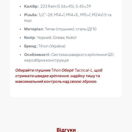
Калібр:
.223 Rem (5.56×45), 5.45×39
Різьба:
1/2″-28, M14x1, M14x1L, M15x1, M24х1.5 та
інші
Матеріал:
Титан (глушник), сталь (ДГК)
Колір:
Чорний, Олива, Койот
Бренд:
Tihon (Україна)
Особливості:
Система швидкого кріплення QD,
нерозбірна конструкція
Обирайте глушник Tihon Оберіг Tactical-L, щоб
отримати швидке кріплення, надійну тишу та
максимальний контроль над своєю зброєю.
Відгуки