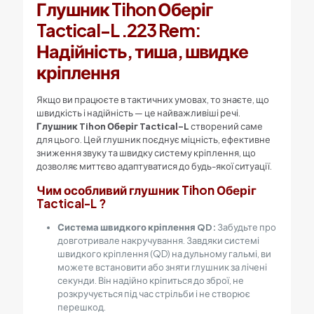
Глушник Tihon Оберіг
Tactical-L .223 Rem:
Надійність, тиша, швидке
кріплення
Якщо ви працюєте в тактичних умовах, то знаєте, що
швидкість і надійність — це найважливіші речі.
Глушник Tihon Оберіг Tactical-L
створений саме
для цього. Цей глушник поєднує міцність, ефективне
зниження звуку та швидку систему кріплення, що
дозволяє миттєво адаптуватися до будь-якої ситуації.
Чим особливий глушник Tihon Оберіг
Tactical-L ?
Система швидкого кріплення QD:
Забудьте про
довготривале накручування. Завдяки системі
швидкого кріплення (QD) на дульному гальмі, ви
можете встановити або зняти глушник за лічені
секунди. Він надійно кріпиться до зброї, не
розкручується під час стрільби і не створює
перешкод.