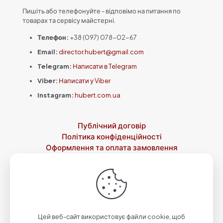
Пишіть або телефонуйте - відповімо на питання по
товарах та сервісу майстерні.
Телефон:
+38 (097) 078-02-67
Email:
director.hubert@gmail.com
Telegram:
Написати в Telegram
Viber:
Написати у Viber
Instagram:
hubert.com.ua
Публічний договір
Політика конфіденційності
Оформлення та оплата замовлення
Доставка
Повернення товару
Контакти
Про нас
© 2023-2026 Зброярня святого Губерта by
Qwazar
| Всі
права захищені.
Цей веб-сайт використовує файли cookie, щоб