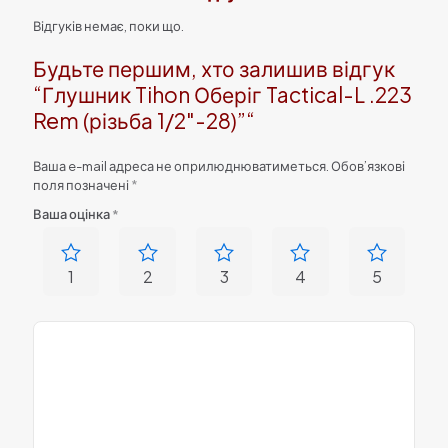
Відгуків немає, поки що.
Будьте першим, хто залишив відгук
“Глушник Tihon Оберіг Tactical-L .223
Rem (різьба 1/2″-28)”“
Ваша e-mail адреса не оприлюднюватиметься.
Обов’язкові
поля позначені
*
Ваша оцінка
*
1
2
3
4
5