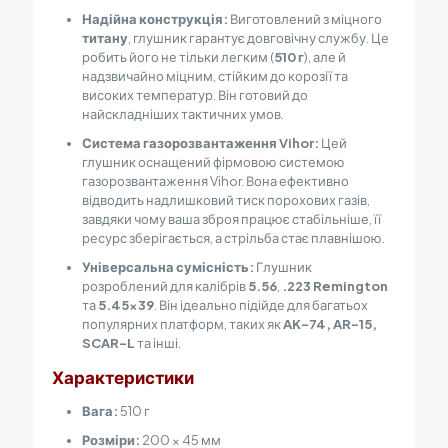
Надійна конструкція:
Виготовлений з міцного
титану
, глушник гарантує довговічну службу. Це
робить його не тільки легким (
510 г
), але й
надзвичайно міцним, стійким до корозії та
високих температур. Він готовий до
найскладніших тактичних умов.
Система газорозвантаження Vihor:
Цей
глушник оснащений фірмовою системою
газорозвантаження Vihor. Вона ефективно
відводить надлишковий тиск порохових газів,
завдяки чому ваша зброя працює стабільніше, її
ресурс зберігається, а стрільба стає плавнішою.
Універсальна сумісність:
Глушник
розроблений для калібрів
5.56
,
.223 Remington
та
5.45×39
. Він ідеально підійде для багатьох
популярних платформ, таких як
AK-74, AR-15,
SCAR-L
та інші.
Характеристики
Вага:
510 г
Розміри:
200 × 45 мм