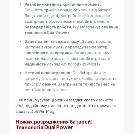
Ризик вимкнення в критичний момент:
Більшість прицілів працюють лише від батареї.
Якщо вона сяде під час роботи або полювання,
ваш приціл просто вимкнеться. Ви втрачаєте
безперервність роботи
, яку забезпечує
сонячна
технологія Dual Power
.
Запотівання та вихід з ладу:
Дешеві приціли
часто не витримують перепаду температур,
запотівають зсередини
або виходять з ладу
після сильного дощу чи падіння. Ви втрачаєте
надійність
у складних погодних умовах.
Неточні налаштування:
Слабкі приціли не
витримують віддачі потужних калібрів і збивають
пристрілювання. Ви втрачаєте
точність і час
на
постійне коригування.
Цей приціл усуває ці ризики завдяки своєму захисту
IP67, подвійному живленню та здатності витримувати
віддачу
.338
Win Mag.
Ніяких розряджених батарей:
Технологія Dual Power