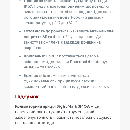
Повний захист:
Клас захисту від пилу та води —
IP67
. Приціл є
азотонаповненим
, що повністю
виключає запотівання лінз зсередини, і дозволяє
його
занурювати у воду
. Робочий діапазон
температур: від
-20
до
+60 C
.
Готовність до роботи:
Лінзи мають
антиблікове
покриття
AR red
та стійкі до подряпин. Для
захисту в комплекті є
відкидні кришки
на
шарнірах.
Кріплення:
Приціл постачається з двома
кріпленнями для планки
Пікатінні
(
Picatinny
) —
низьким та високим.
Компактність:
Незважаючи на всю
функціональність, приціл дуже легкий і
компактний: вага —
155 грам,
довжина —
75 мм
.
Підсумок
Коліматорний приціл Sight Mark 3MOA
— це
невеликий, але потужний інструмент, який
забезпечує точність і надійність, незалежно від умов
освітлення та погоди.