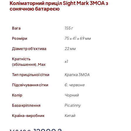
Коліматорний приціл Sight Mark 3MOA з
сонячною батареєю
Вага
155 г
Розміри
75 × 41 × 69 мм
Діаметр об'єктива
22 мм
Кратність
х1
(збільшення), Max
Тип прицільної сітки
Крапка 3МОА
Підсвічування сітки
Є, червоне
Колір
Чорний
База кріплення
Picatinny
Країна-виробник
Китай
Оригінальна
Поточна