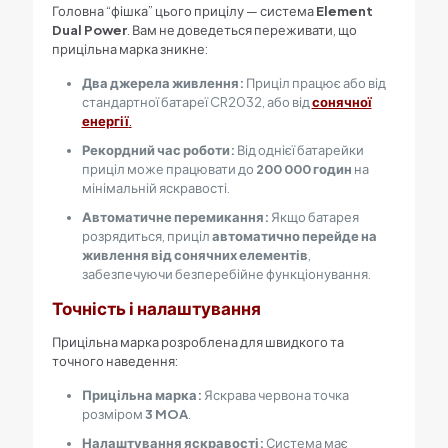
Головна “фішка” цього прицілу — система
Element
Dual Power
. Вам не доведеться переживати, що
прицільна марка зникне:
Два джерела живлення:
Приціл працює або від
стандартної батареї CR2032, або від
сонячної
енергії
.
Рекордний час роботи:
Від однієї батарейки
приціл може працювати до
200 000
годин
на
мінімальній яскравості.
Автоматичне перемикання:
Якщо батарея
розрядиться, приціл
автоматично перейде на
живлення від сонячних елементів
,
забезпечуючи безперебійне функціонування.
Точність і налаштування
Прицільна марка розроблена для швидкого та
точного наведення:
Прицільна марка:
Яскрава червона точка
розміром
3 MOA
.
Налаштування яскравості:
Система має