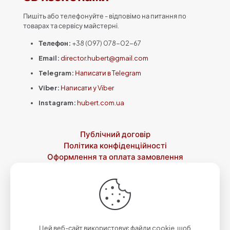
Пишіть або телефонуйте - відповімо на питання по
товарах та сервісу майстерні.
Телефон:
+38 (097) 078-02-67
Email:
director.hubert@gmail.com
Telegram:
Написати в Telegram
Viber:
Написати у Viber
Instagram:
hubert.com.ua
Публічний договір
Політика конфіденційності
Оформлення та оплата замовлення
Доставка
Повернення товару
Контакти
Про нас
© 2023-2026 Зброярня святого Губерта by
Qwazar
| Всі
права захищені.
Цей веб-сайт використовує файли cookie, щоб