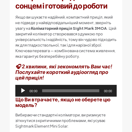
сонцем і готовий до роботи
Якщо ви шукаєте надійний, компактний приціл, який
не підведе у найвідповідальніший момент, зверніть
увагу на
Коліматорний приціл Sight Mark 3MOA
. Цей
закритий коліматор створювався з думкою про
універсальність і надійність, тому він чудово підходить
як для гладкоствольної, так і для нарізної зброї.
Ключова перевага — комбінована система живлення,
яка гарантує безперебійну роботу.
🎧 2 хвилини, які зекономлять Вам час!
Послухайте короткий аудіоогляд про
цей приціл!
Аудіопрогравач
00:00
00:00
Що Ви втрачаєте, якщо не оберете цю
модель?
Вибираючи стандартні коліматори, ви ризикуєте
зіткнутися з критичними проблемами, які усуває
Sightmark Element Mini Solar: