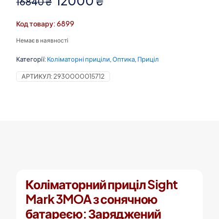
12000
₴
16840
₴
ціна:
ціна:
Код товару: 6899
16840 ₴.
12000 ₴.
Немає в наявності
Категорії:
Коліматорні приціли
,
Оптика
,
Приціл
АРТИКУЛ:
2930000015712
Коліматорний приціл Sight
Mark 3MOA з сонячною
батареєю: Заряджений