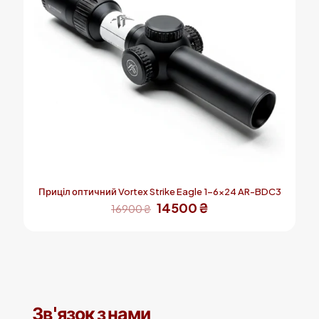
Приціл оптичний Vortex Strike Eagle 1-6×24 AR-BDC3
Оригінальна
Поточна
14500
₴
16900
₴
ціна:
ціна:
16900 ₴.
14500 ₴.
Зв'язок з нами