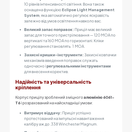
10
рівнів інтенсивності світіння. Вона також
оснащена функцією
Eclipse Light Management
System
, яка автоматично регулює яскравість
залежно від умов освітлення навколо вас.
Великий запас поправок:
Приціл має великий
запас для точного пристрілювання —
120 MOA
по
вертикалі та
160 MOA
по горизонталі. Кліки
регулювання становлять
1 MOA
.
Захисні кришки-інструменти:
Захисні ковпачки
механізмів введення поправок служать
одночасно і
регулювальними інструментами
для внесення коректив.
Надійність та універсальність
кріплення
Корпус прицілу зроблений з міцного
алюмінію
6061-
T6
і розрахований на найскладніші умови:
Витримує віддачу:
Приціл успішно
протестований на імпульсні навантаження
калібру аж до
.338
Winchester Magnum.