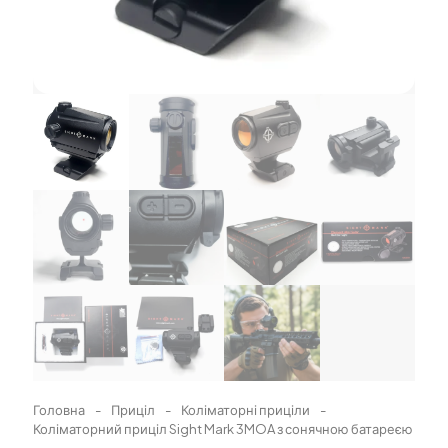
Головна
-
Приціл
-
Коліматорні приціли
-
Коліматорний приціл Sight Mark 3MOA з сонячною батареєю