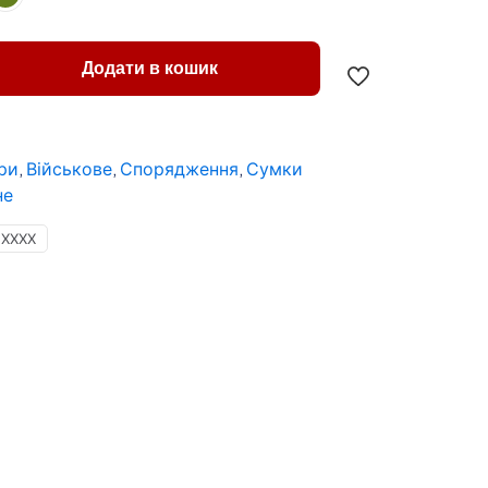
Додати в кошик
ри
,
Військове
,
Спорядження
,
Сумки
не
ХХХХ