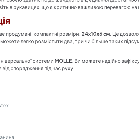
іть в рукавицях, що є критично важливою перевагою на п
ція
є продумані, компактні розміри:
24х10х6 см
. Це дозвол
 можете легко розмістити два, три чи більше таких підсу
універсальної системи
MOLLE
. Ви можете надійно зафікс
я від спорядження під час руху.
stex
канина