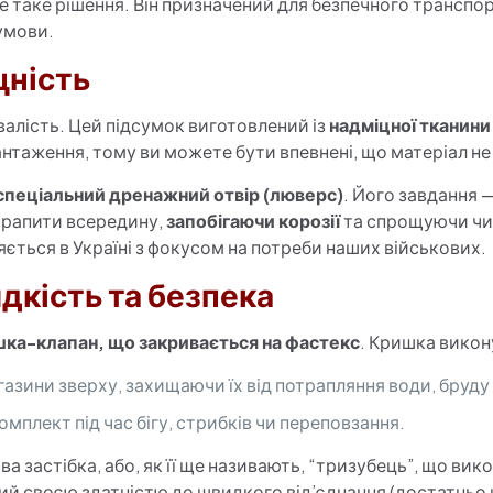
 таке рішення. Він призначений для безпечного транспор
умови.
цність
валість. Цей підсумок виготовлений із
надміцної тканини
нтаження, тому ви можете бути впевнені, що матеріал не п
спеціальний дренажний отвір (люверс)
. Його завдання 
трапити всередину,
запобігаючи корозії
та спрощуючи чис
ється в Україні з фокусом на потреби наших військових.
дкість та безпека
ка-клапан, що закривається на фастекс
. Кришка викон
азини зверху, захищаючи їх від потрапляння води, бруду 
мплект під час бігу, стрибків чи переповзання.
а застібка, або, як її ще називають, “тризубець”, що ви
й своєю здатністю до швидкого від’єднання (достатньо 