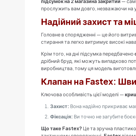
підсумок на 2 магазина закритий
— саме
прослужить вам довго, незважаючи на 
Надійний захист та мі
Головне в спорядженні — це його витри
стирання та легко витримує високі нава
Крім того, на дні підсумка передбачено
дрібний бруд, які можуть випадково по
виробництва, тому ця модель виготовля
Клапан на Fastex: Шви
Ключова особливість цієї моделі —
криш
Захист:
Вона надійно прикриває маг
Фіксація:
Ви точно не загубите боєко
Що таке Fastex?
Це та зручна пластиков
тактичному спорядженні.
Fastex
відоми