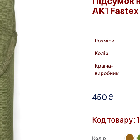
Підсумок н
АК1 Fastex
Розміри
Колір
Країна-
виробник
450
₴
Код товару: 
Колір