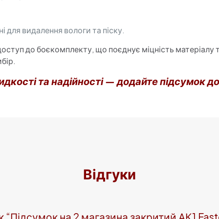
і для видалення вологи та піску.
оступ до боєкомплекту, що поєднує міцність матеріалу т
бір.
идкості та надійності — додайте підсумок д
Відгуки
 “Підсумок на 2 магазина закритий АК1 Fast