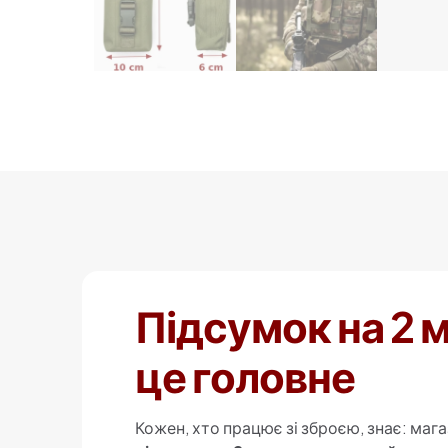
Підсумок на 2 
це головне
Кожен, хто працює зі зброєю, знає: мага