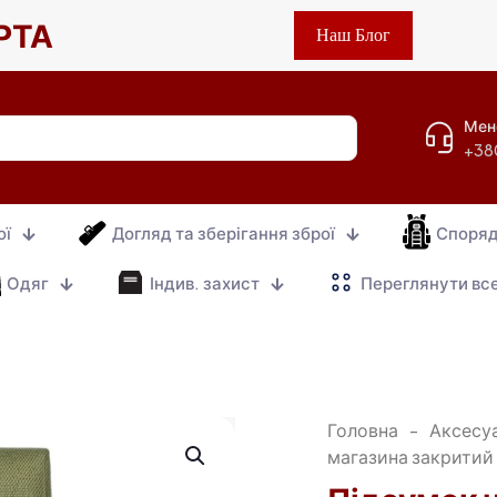
РТА
Наш Блог
Мен
+38
ої
Догляд та зберігання зброї
Споря
Одяг
Індив. захист
Переглянути вс
Головна
-
Аксесу
магазина закритий 