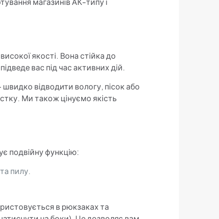
тування магазинів АК-типу і
високої якості. Вона стійка до
ідведе вас під час активних дій.
— швидко відводити вологу, пісок або
тку. Ми також цінуємо якість
ує подвійну функцію:
та пилу.
користовується в рюкзаках та
натиснути на боки). Це дозволяє вам