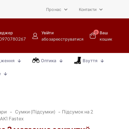
Про нас
Контакти
еджер
Увійти
Ваш
0
0970780267
або зареєструватися
кошик
дження
Оптика
Взуття
е
ари
-
Сумки (Підсумки)
-
Підсумок на 2
АК1 Fastex