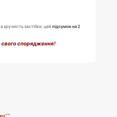
а зручність застібки, цей
підсумок на 2
о свого спорядження!
ex”“