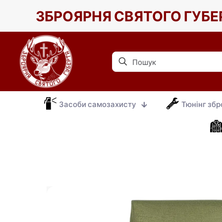
ЗБРОЯРНЯ СВЯТОГО ГУБЕ
Засоби самозахисту
Тюнінг збр