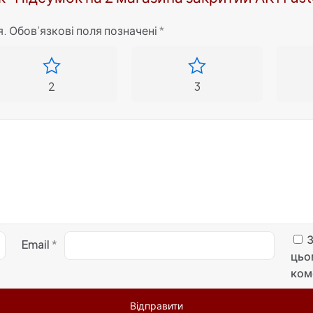
я.
Обов’язкові поля позначені
*
2
3
З
Email
*
цьо
ком