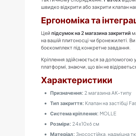
швидко відкрити або закрити клапан нав
Ергономіка та інтегра
Цей
підсумок на 2 магазина закритий
ма
на вашій плитоносці чи бронежилеті. Ви
боєкомплект під конкретне завдання.
Кріплення здійснюється за допомогою 
платформі, знаючи, що він не відірветьс
Характеристики
Призначення:
2 магазина АК-типу
Тип закриття:
Клапан на застібці Fa
Система кріплення:
MOLLE
Розміри:
24х10х6 см
Матеріал:
Зносостійка, надміцна т