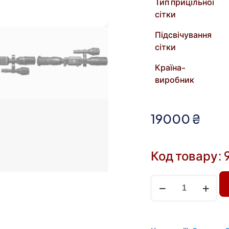
Тип прицільної
сітки
Підсвічування
сітки
Країна-
виробник
19000
₴
Код товару: 
Приціл
цифровий
ATN
X-