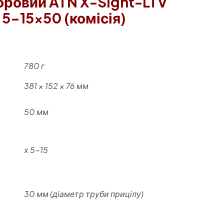
фровий ATN X-Sight-LTV
5-15×50 (комісія)
780 г
381 × 152 × 76 мм
50 мм
х 5-15
30 мм (діаметр труби прицілу)