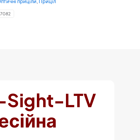
птичні приціли
,
Приціл
7082
-Sight-LTV
есійна