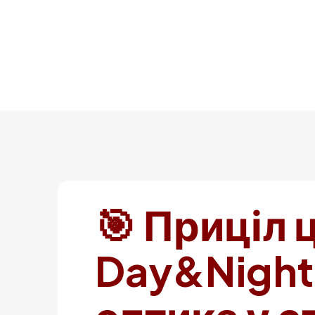
🎯 Приціл
Day&Night