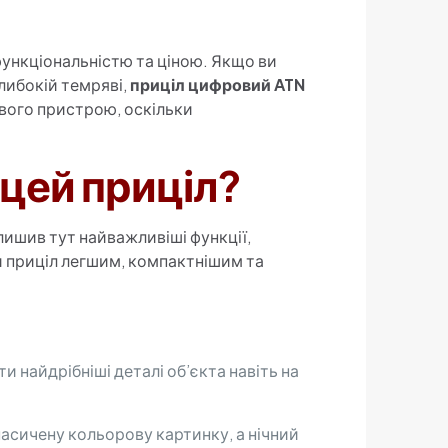
функціональністю та ціною. Якщо ви
либокій темряві,
приціл цифровий ATN
ового пристрою, оскільки
 цей приціл?
лишив тут найважливіші функції,
и приціл легшим, компактнішим та
и найдрібніші деталі об’єкта навіть на
насичену кольорову картинку, а нічний