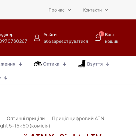
Про нас
Контакти
еджер
Увійти
Ваш
0
0970780267
або зареєструватися
кошик
дження
Оптика
Взуття
е
-
Оптичні приціли
-
Приціл цифровий ATN
ght 5-15×50 (комісія)