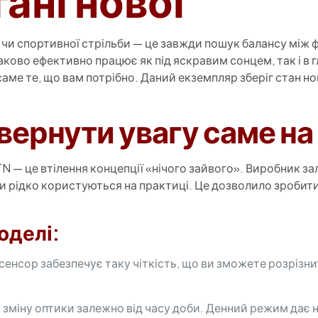
тані нової
 чи спортивної стрільби — це завжди пошук балансу між 
ково ефективно працює як під яскравим сонцем, так і в г
саме те, що вам потрібно. Даний екземпляр зберіг стан н
звернути увагу саме на
N — це втілення концепції «нічого зайвого». Виробник за
и рідко користуються на практиці. Це дозволило зробит
оделі:
сенсор забезпечує таку чіткість, що ви зможете розрізнит
 зміну оптики залежно від часу доби. Денний режим дає 