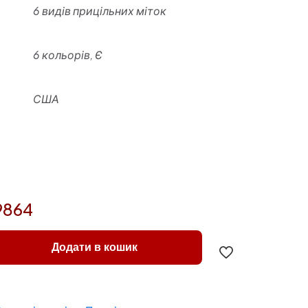
6 видів прицільних міток
6 кольорів, Є
США
9864
Додати в кошик