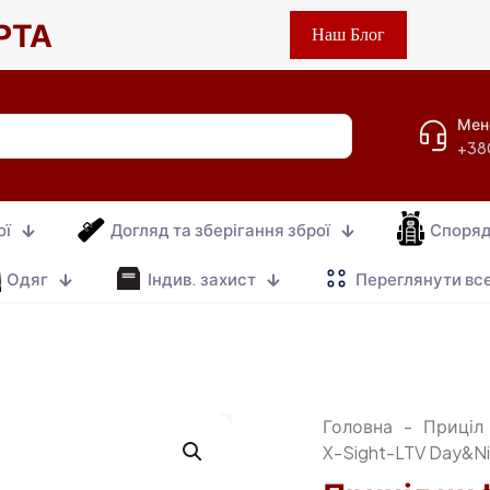
РТА
Наш Блог
Мен
+38
ої
Догляд та зберігання зброї
Споря
Одяг
Індив. захист
Переглянути вс
Головна
-
Приціл
X-Sight-LTV Day&Ni