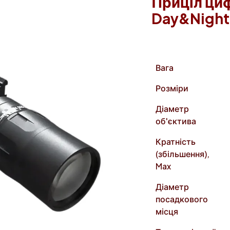
Приціл ци
Day&Night 
Вага
Розміри
Діаметр
об'єктива
Кратність
(збільшення),
Max
Діаметр
посадкового
місця