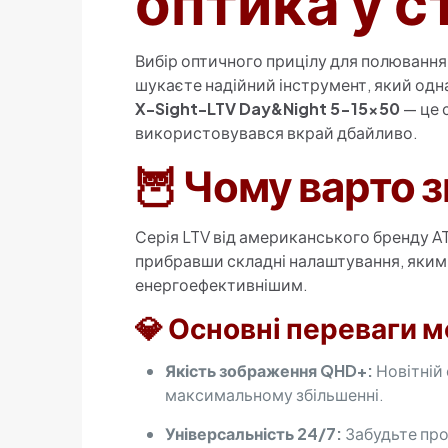
оптика у с
Вибір оптичного прицілу для полювання
шукаєте надійний інструмент, який одна
X-Sight-LTV Day&Night 5-15×50
— це 
використовувався вкрай дбайливо.
🦉 Чому варто 
Серія LTV від американського бренду AT
прибравши складні налаштування, яким
енергоефективнішим.
💎 Основні переваги м
Якість зображення QHD+:
Новітній 
максимальному збільшенні.
Універсальність 24/7:
Забудьте про