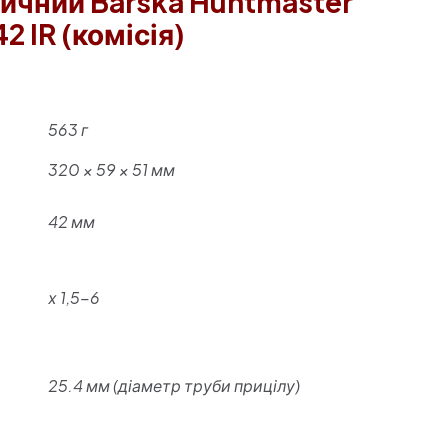
тичний Barska Huntmaster
2 IR (комісія)
563 г
320 × 59 × 51 мм
42 мм
х 1,5-6
25.4 мм (діаметр труби прицілу)