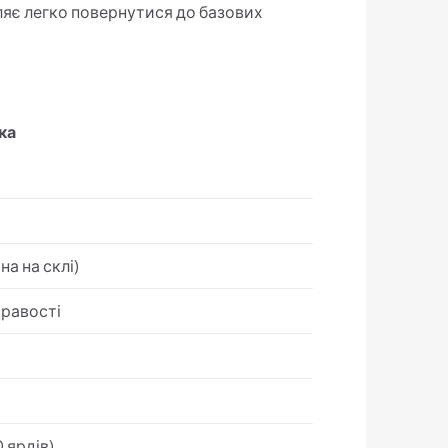
ляє легко повернутися до базових
ка
на на склі)
кравості
0 ярдів)