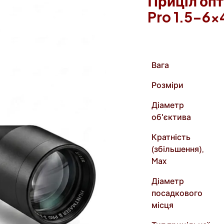
Приціл оп
Pro 1.5-6×4
Вага
Розміри
Діаметр
об'єктива
Кратність
(збільшення),
Max
Діаметр
посадкового
місця