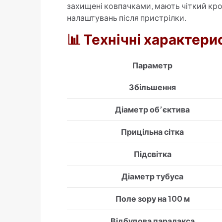
захищені ковпачками, мають чіткий кро
налаштувань після пристрілки.
📊 Технічні характери
Параметр
Збільшення
Діаметр об’єктива
Прицільна сітка
Підсвітка
Діаметр тубуса
Поле зору на 100 м
Відбудова паралакса