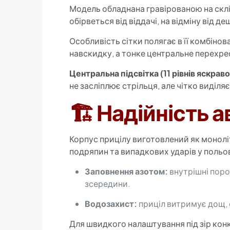
Модель обладнана гравірованою на скл
обірветься від віддачі, на відміну від д
Особливість сітки полягає в її комбінов
навскидку, а тонке центральне перехрес
Центральна підсвітка (11 рівнів яскраво
не засліплює стрільця, але чітко виділя
🏗️ Надійність 
Корпус прицілу виготовлений як монолі
подряпин та випадкових ударів у польо
Заповнення азотом:
внутрішні поро
зсередини.
Водозахист:
приціл витримує дощ, с
Для швидкого налаштування під зір ко