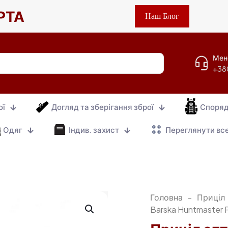
РТА
Наш Блог
Мен
+38
ої
Догляд та зберігання зброї
Споря
Одяг
Індив. захист
Переглянути вс
Головна
-
Приціл
Barska Huntmaster P