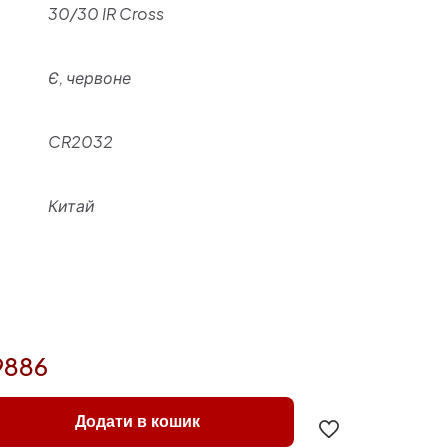
30/30 IR Cross
Є, червоне
CR2032
Китай
9886
Додати в кошик