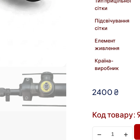
Тип прицільної
сітки
Підсвічування
сітки
Елемент
живлення
Країна-
виробник
2400
₴
Код товару: 
Приціл
оптичний