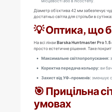
місцевості або в лісостепу.
Діаметр об’єктива 42 мм забезпечує чу
достатньо світла для стрільби в сутінка
💡 Оптика, що 
На всі лінзи
Barska Huntmaster Pro 1.5
просто естетичне рішення. Таке покритт
Максимальне світлопропускання:
з
Коректна передача кольору:
ви бач
Захист від УФ-променів:
зменшує с
🎯 Прицільна сі
умовах