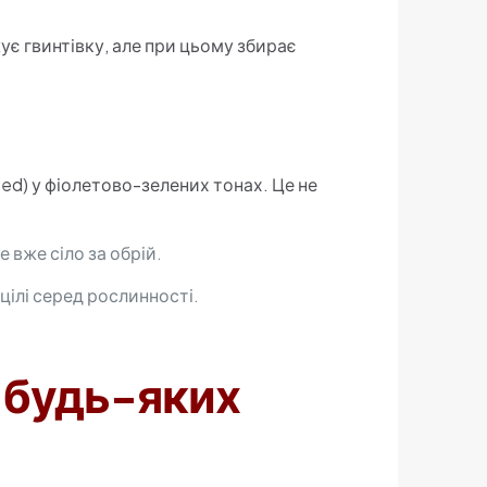
є гвинтівку, але при цьому збирає
ed) у фіолетово-зелених тонах. Це не
 вже сіло за обрій.
цілі серед рослинності.
 у будь-яких