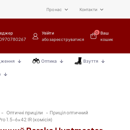
Про нас
Контакти
еджер
Увійти
Ваш
0
0970780267
або зареєструватися
кошик
дження
Оптика
Взуття
е
-
Оптичні приціли
-
Приціл оптичний
ro 1.5-6×42 IR (комісія)