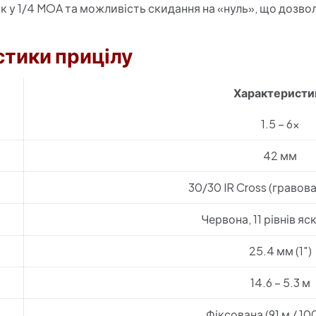
к у 1/4 MOA та можливість скидання на «нуль», що дозво
стики прицілу
Характеристи
1.5 – 6x
42 мм
30/30 IR Cross (гравова
Червона, 11 рівнів яс
25.4 мм (1″)
14.6 – 5.3 м
Фіксована (91 м / 10