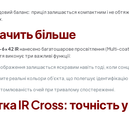
довий баланс: приціл залишається компактним і не обтяжу
х.
бачить більше
-6×42 IR
нанесено багатошарове просвітлення (Multi-coat
я виконує три важливі функції:
ображення залишається яскравим навіть тоді, коли сонце
ите реальні кольори об’єкта, що полегшує ідентифікацію 
томлюваність очей при тривалому спостереженні.
тка IR Cross: точність