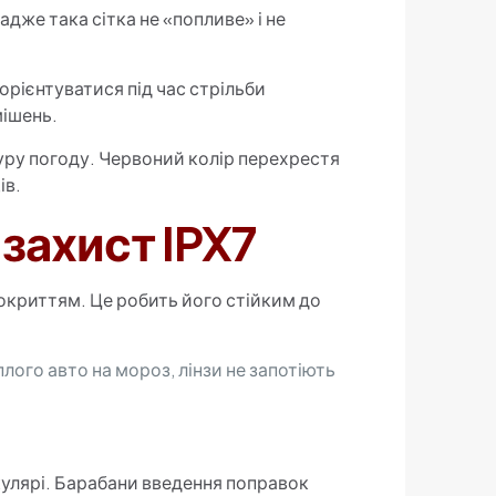
 адже така сітка не «попливе» і не
зорієнтуватися під час стрільби
мішень.
муру погоду. Червоний колір перехрестя
ів.
 захист IPX7
покриттям. Це робить його стійким до
лого авто на мороз, лінзи не запотіють
кулярі. Барабани введення поправок