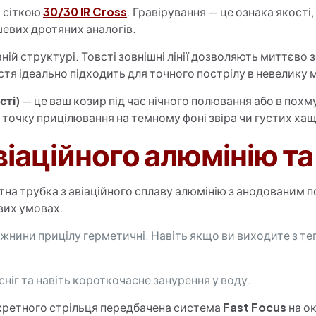
і сіткою
30/30 IR Cross
. Гравірування — це ознака якості,
ешевих дротяних аналогів.
аній структурі. Товсті зовнішні лінії дозволяють миттєво 
тя ідеально підходить для точного пострілу в невелику 
сті)
— це ваш козир під час нічного полювання або в пох
є точку прицілювання на темному фоні звіра чи густих хащ
авіаційного алюмінію та
тна трубка з авіаційного сплаву алюмінію з анодованим 
вих умовах.
жнини прицілу герметичні. Навіть якщо ви виходите з теп
ніг та навіть короткочасне занурення у воду.
нкретного стрільця передбачена система
Fast Focus
на о