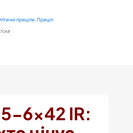
птичні приціли
,
Приціл
7068
.5-6×42 IR:
хто цінує