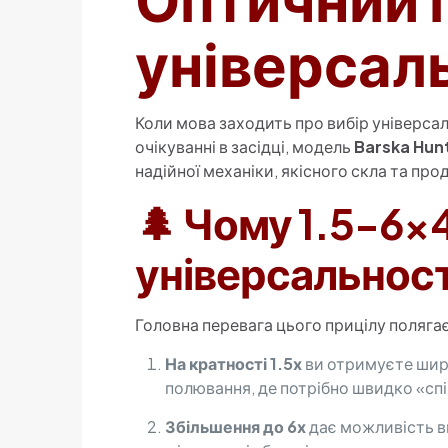
універсал
Коли мова заходить про вибір універсаль
очікуванні в засідці, модель
Barska Hun
надійної механіки, якісного скла та пр
🌲 Чому 1.5-6×
універсальност
Головна перевага цього прицілу полягає
На кратності 1.5х
ви отримуєте широ
полювання, де потрібно швидко «спі
Збільшення до 6х
дає можливість вп