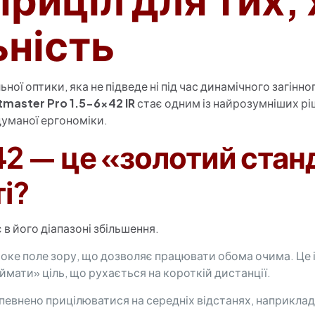
ьність
ної оптики, яка не підведе ні під час динамічного загінн
tmaster Pro 1.5-6×42 IR
стає одним із найрозумніших рі
одуманої ергономіки.
42 — це «золотий ста
і?
 в його діапазоні збільшення.
ке поле зору, що дозволяє працювати обома очима. Це і
ймати» ціль, що рухається на короткій дистанції.
евнено прицілюватися на середніх відстанях, наприклад,