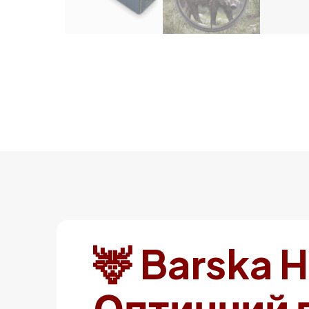
🦌 Barska 
Оптичний п