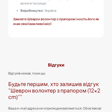
вологи та сонця.
Виробництво:
Україна.
Замовте Шеврон волонтер з прапором і носіть його як
знак своєї важливої місії.
Відгуки
Відгуків немає, поки що.
Будьте першим, хто залишив відгук
“Шеврон волонтер з прапором (12×2
cm)”“
Ваша e-mail адреса не оприлюднюватиметься.
Обов’язкові