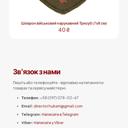
Шеврон військовий нарукавний Тризуб (7х8 см)
40
₴
Цей
товар
має
кілька
варіантів.
Параметри
Зв'язок з нами
можна
вибрати
на
Пишіть або телефонуйте - відповімо на питання по
сторінці
товарах та сервісу майстерні.
товару
Телефон:
+38 (097) 078-02-67
Email:
director.hubert@gmail.com
Telegram:
Написати в Telegram
Viber:
Написати у Viber