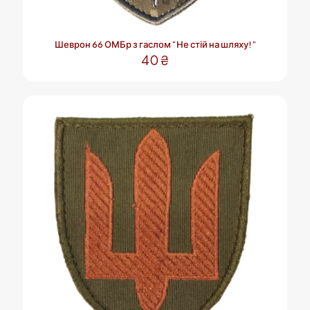
Шеврон 66 ОМБр з гаслом “Не стій на шляху!”
40
₴