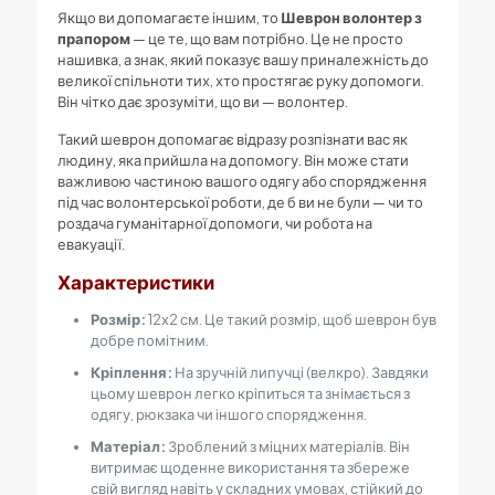
Якщо ви допомагаєте іншим, то
Шеврон волонтер з
прапором
— це те, що вам потрібно. Це не просто
нашивка, а знак, який показує вашу приналежність до
великої спільноти тих, хто простягає руку допомоги.
Він чітко дає зрозуміти, що ви — волонтер.
Такий шеврон допомагає відразу розпізнати вас як
людину, яка прийшла на допомогу. Він може стати
важливою частиною вашого одягу або спорядження
під час волонтерської роботи, де б ви не були — чи то
роздача гуманітарної допомоги, чи робота на
евакуації.
Характеристики
Розмір:
12х2 см. Це такий розмір, щоб шеврон був
добре помітним.
Кріплення:
На зручній липучці (велкро). Завдяки
цьому шеврон легко кріпиться та знімається з
одягу, рюкзака чи іншого спорядження.
Матеріал:
Зроблений з міцних матеріалів. Він
витримає щоденне використання та збереже
свій вигляд навіть у складних умовах, стійкий до