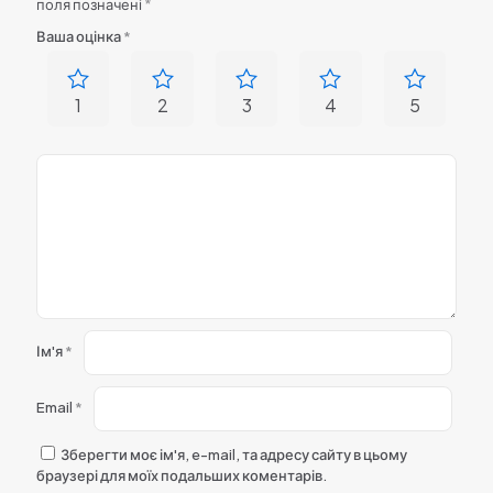
поля позначені
*
Ваша оцінка
*
1
2
3
4
5
Ім'я
*
Email
*
Зберегти моє ім'я, e-mail, та адресу сайту в цьому
браузері для моїх подальших коментарів.