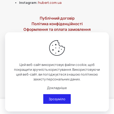
Instagram:
hubert.com.ua
Публічний договір
Політика конфіденційності
Оформлення та оплата замовлення
Доставка
Повернення товару
Контакти
Про нас
© 2023-2026 Зброярня святого Губерта by
Qwazar
| Всі
права захищені.
Цей веб-сайт використовує файли cookie, щоб
покращити зручність користування. Використовуючи
цей веб-сайт, ви погоджуєтеся з нашою політикою
захисту персональних даних.
Докладніше
Зрозуміло
0