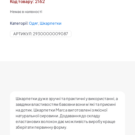
Код товару: 2162
Немає в наявності
Категорії:
Одяг
,
Шкарпетки
АРТИКУЛ:
2930000009087
Шкарпетки дуже зручні та практичні у використанні, а
завдяки властивостям бавовни вони м’які та приємні
на дотик. Шкарпетки Marca виготовлені з якісної
натуральної сировини. Додавання до складу
еластанових волокон дає можливість виробу краще
зберігати первинну форму.