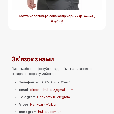
Кофта чоловіча флісова колір чорний (р. 46-60)
850
₴
Цей
товар
має
кілька
варіантів.
Параметри
Зв'язок з нами
можна
вибрати
на
Пишіть або телефонуйте - відповімо на питання по
сторінці
товарах та сервісу майстерні.
товару
Телефон:
+38 (097) 078-02-67
Email:
director.hubert@gmail.com
Telegram:
Написати в Telegram
Viber:
Написати у Viber
Instagram:
hubert.com.ua