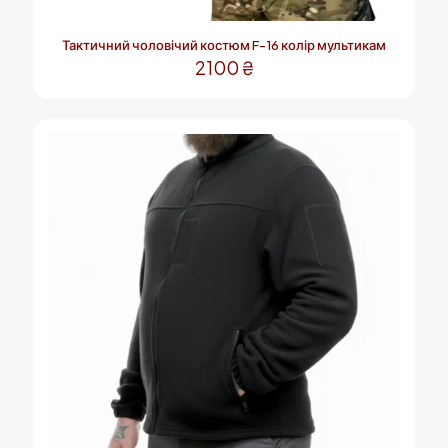
Тактичний чоловічий костюм F-16 колір мультикам
2100
₴
Цей
товар
має
кілька
варіантів.
Параметри
можна
вибрати
на
сторінці
товару