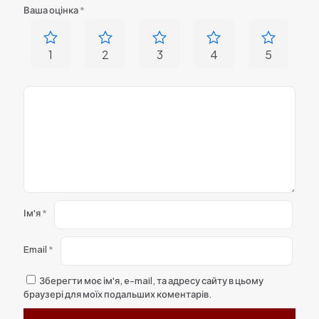
Ваша оцінка
*
1
2
3
4
5
Ім'я
*
Email
*
Зберегти моє ім'я, e-mail, та адресу сайту в цьому
браузері для моїх подальших коментарів.