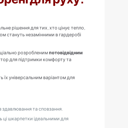
льне рішення для тих, хто цінує тепло,
ком стануть незамінними в гардеробі
пеціально розробленим
потовідвідним
ктор для підтримки комфорту та
ть їх універсальним варіантом для
з здавлювання та сповзання.
ь ці шкарпетки ідеальними для