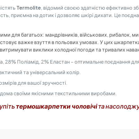
містять
Termolite
, відомий своєю здатністю ефективно збе
кість, приємна на дотик і дозволяє шкірі дихати. Це поє
ми для багатьох: мандрівників, військових, рибалок, мисл
истовує важке взуття в польових умовах. У цих шкарпетк
 витримувати виклики холодної погоди та тривалих нава
 28% Поліамід, 2% Еластан – оптимальне поєднання для 
рактичний та універсальний колір.
змірів для вашої зручності.
 відома своїми якісними текстильними виробами.
упіть
термошкарпетки чоловічі
та насолоджу