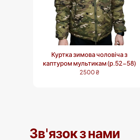
Куртка зимова чоловіча з
каптуром мультикам (р.52-58)
2500
₴
Цей
товар
має
кілька
варіантів.
Параметри
можна
Зв'язок з нами
вибрати