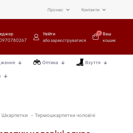
Про нас
Контакти
еджер
Увійти
Ваш
0
0970780267
або зареєструватися
кошик
дження
Оптика
Взуття
е
Шкарпетки
-
Термошкарпетки чоловічі