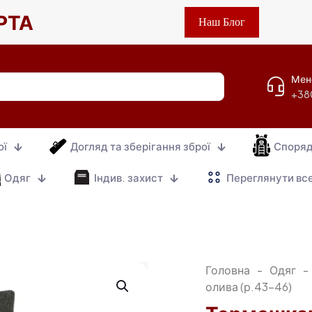
РТА
Наш Блог
Мен
+38
ої
Догляд та зберігання зброї
Споря
Одяг
Індив. захист
Переглянути вс
Головна
-
Одяг
-
олива (р.43-46)