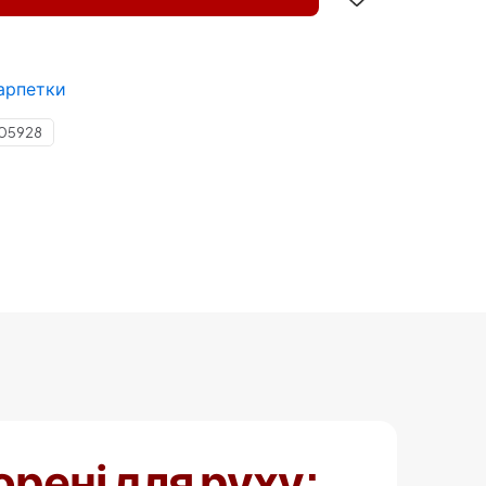
арпетки
05928
рені для руху: