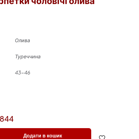
петки чоловічі олива
Олива
Туреччина
43-46
1844
Додати в кошик