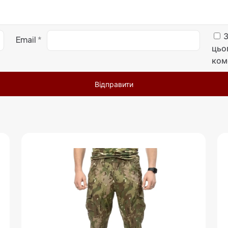
З
Email
*
цьо
ком