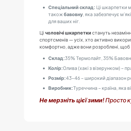
Спеціальний склад:
Ці шкарпетки 
також
бавовну
, яка забезпечує м’я
для ваших ніг.
Ці
чоловічі шкарпетки
стануть незамінни
спортсменів — усіх, хто активно викор
комфортно, адже вони розроблені, щоб
Склад:
35% Термолайт, 35% Бавовна,
Колір:
Олива (хакі з візерунком) – п
Розмір:
43-46 – широкий діапазон ро
Виробник:
Туреччина – країна, яка
Не мерзніть цієї зими!
Просто к