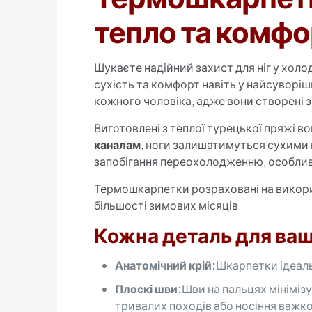
тепло та комфор
Шукаєте надійний захист для ніг у холо
сухість та комфорт навіть у найсуворіш
кожного чоловіка, адже вони створені 
Виготовлені з теплої турецької пряжі 
каналам
, ноги залишатимуться сухими 
запобігання переохолодженню, особливо
Термошкарпетки розраховані на викор
більшості зимових місяців.
Кожна деталь для ва
Анатомічний крій:
Шкарпетки ідеаль
Плоскі шви:
Шви на пальцях мініміз
тривалих походів або носіння важко