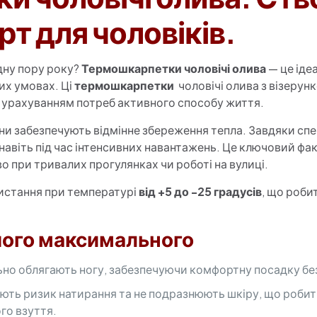
т для чоловіків.
дну пору року?
Термошкарпетки чоловічі олива
— це ідеа
их умовах. Ці
термошкарпетки
чоловічі олива з візерун
з урахуванням потреб активного способу життя.
вони забезпечують відмінне збереження тепла. Завдяки с
навіть під час інтенсивних навантажень. Це ключовий фа
 при тривалих прогулянках чи роботі на вулиці.
истання при температурі
від +5 до -25 градусів
, що роби
шого максимального
но облягають ногу, забезпечуючи комфортну посадку бе
ують ризик натирання та не подразнюють шкіру, що робит
го взуття.