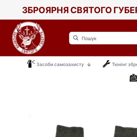
ЗБРОЯРНЯ СВЯТОГО ГУБЕ
Засоби самозахисту
Тюнінг збр