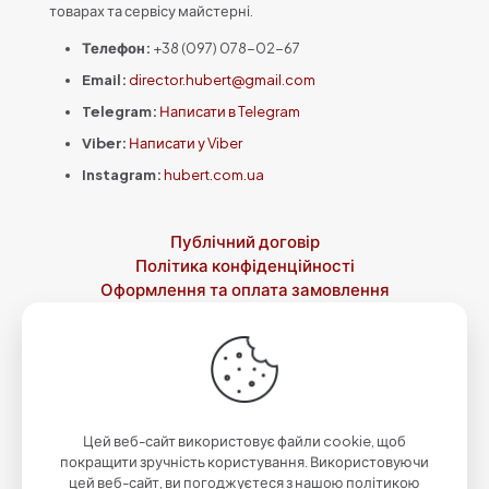
сторінці
товарах та сервісу майстерні.
товару
Телефон:
+38 (097) 078-02-67
Email:
director.hubert@gmail.com
Telegram:
Написати в Telegram
Viber:
Написати у Viber
Instagram:
hubert.com.ua
Публічний договір
Політика конфіденційності
Оформлення та оплата замовлення
Доставка
Повернення товару
Контакти
Про нас
© 2023-2026 Зброярня святого Губерта by
Qwazar
| Всі
права захищені.
Цей веб-сайт використовує файли cookie, щоб
покращити зручність користування. Використовуючи
цей веб-сайт, ви погоджуєтеся з нашою політикою