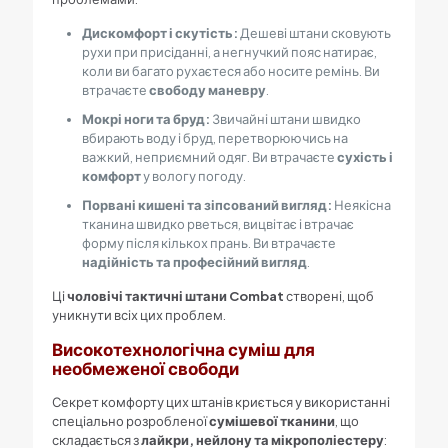
Дискомфорт і скутість:
Дешеві штани сковують
рухи при присіданні, а негнучкий пояс натирає,
коли ви багато рухаєтеся або носите ремінь. Ви
втрачаєте
свободу маневру
.
Мокрі ноги та бруд:
Звичайні штани швидко
вбирають воду і бруд, перетворюючись на
важкий, неприємний одяг. Ви втрачаєте
сухість і
комфорт
у вологу погоду.
Порвані кишені та зіпсований вигляд:
Неякісна
тканина швидко рветься, вицвітає і втрачає
форму після кількох прань. Ви втрачаєте
надійність та професійний вигляд
.
Ці
чоловічі тактичні штани Combat
створені, щоб
уникнути всіх цих проблем.
Високотехнологічна суміш для
необмеженої свободи
Секрет комфорту цих штанів криється у використанні
спеціально розробленої
сумішевої тканини
, що
складається з
лайкри, нейлону та мікрополіестеру
: