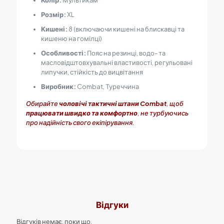
Колір:
Мультикам
Розмір:
XL
Кишені:
8
(включаючи кишені на блискавці та
кишеню на гомілці)
Особливості:
Пояс на резинці, водо- та
масловідштовхувальні властивості, регульовані
липучки, стійкість до вицвітання
Виробник:
Combat, Туреччина
Обирайте
чоловічі тактичні штани Combat
, щоб
працювати швидко та комфортно
, не турбуючись
про надійність свого екіпірування.
Відгуки
Відгуків немає, поки що.