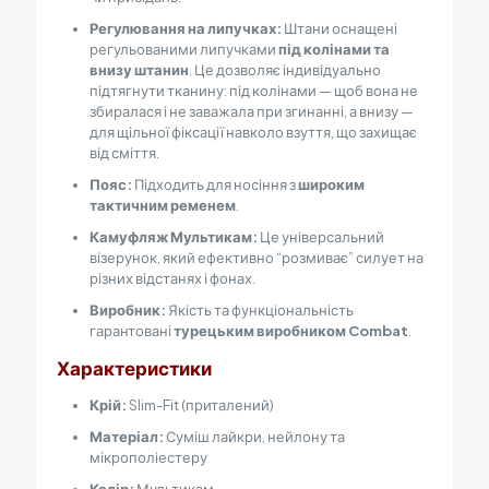
Регулювання на липучках:
Штани оснащені
регульованими липучками
під колінами та
внизу штанин
. Це дозволяє індивідуально
підтягнути тканину: під колінами — щоб вона не
збиралася і не заважала при згинанні, а внизу —
для щільної фіксації навколо взуття, що захищає
від сміття.
Пояс:
Підходить для носіння з
широким
тактичним ременем
.
Камуфляж Мультикам:
Це універсальний
візерунок, який ефективно “розмиває” силует на
різних відстанях і фонах.
Виробник:
Якість та функціональність
гарантовані
турецьким виробником Combat
.
Характеристики
Крій:
Slim-Fit (приталений)
Матеріал:
Суміш лайкри, нейлону та
мікрополіестеру