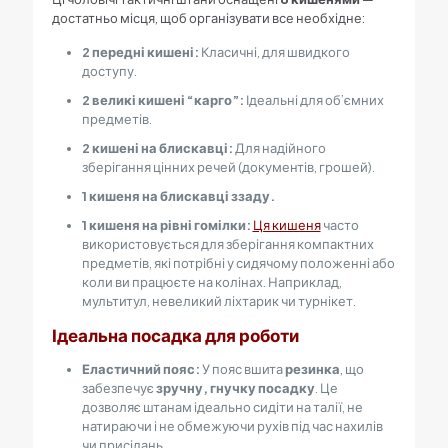
достатньо місця, щоб організувати все необхідне:
2
передні кишені:
Класичні, для швидкого
доступу.
2
великі кишені “карго”:
Ідеальні для об’ємних
предметів.
2
кишені на блискавці:
Для надійного
зберігання цінних речей (документів, грошей).
1
кишеня на блискавці ззаду.
1
кишеня на рівні гомілки:
Ця кишеня
часто
використовується для зберігання компактних
предметів, які потрібні у сидячому положенні або
коли ви працюєте на колінах. Наприклад,
мультитул, невеликий ліхтарик чи турнікет.
Ідеальна посадка для роботи
Еластичний пояс:
У пояс вшита
резинка
, що
забезпечує
зручну, гнучку посадку
. Це
дозволяє штанам ідеально сидіти на талії, не
натираючи і не обмежуючи рухів під час нахилів
чи присідань.