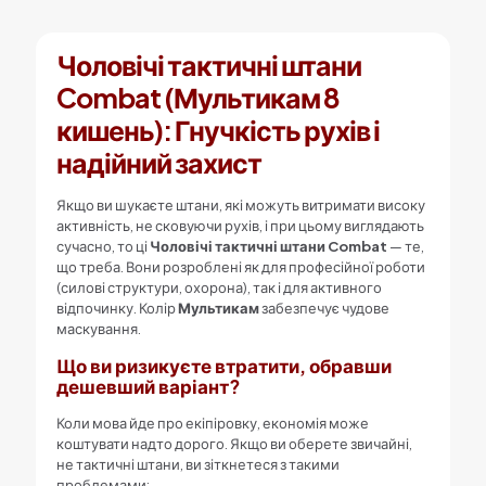
Чоловічі тактичні штани
Combat (Мультикам 8
кишень): Гнучкість рухів і
надійний захист
Якщо ви шукаєте штани, які можуть витримати високу
активність, не сковуючи рухів, і при цьому виглядають
сучасно, то ці
Чоловічі тактичні штани Combat
— те,
що треба. Вони розроблені як для професійної роботи
(силові структури, охорона), так і для активного
відпочинку. Колір
Мультикам
забезпечує чудове
маскування.
Що ви ризикуєте втратити, обравши
дешевший варіант?
Коли мова йде про екіпіровку, економія може
коштувати надто дорого. Якщо ви оберете звичайні,
не тактичні штани, ви зіткнетеся з такими
проблемами: