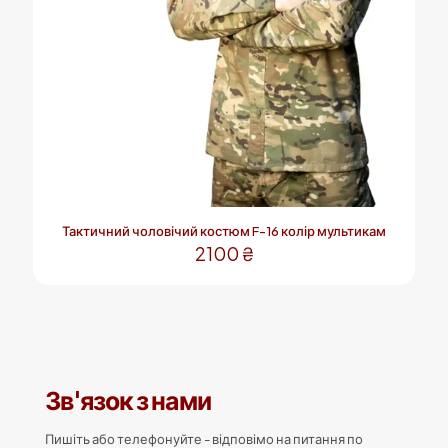
Тактичний чоловічий костюм F-16 колір мультикам
2100
₴
Цей
товар
має
кілька
варіантів.
Параметри
Зв'язок з нами
можна
вибрати
на
Пишіть або телефонуйте - відповімо на питання по