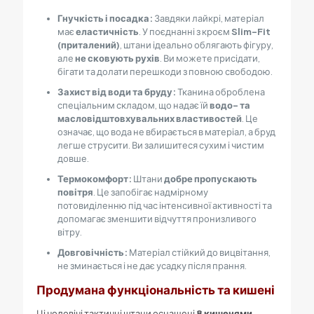
Гнучкість і посадка:
Завдяки лайкрі, матеріал
має
еластичність
. У поєднанні з кроєм
Slim-Fit
(приталений)
, штани ідеально облягають фігуру,
але
не сковують рухів
. Ви можете присідати,
бігати та долати перешкоди з повною свободою.
Захист від води та бруду:
Тканина оброблена
спеціальним складом, що надає їй
водо- та
масловідштовхувальних властивостей
. Це
означає, що вода не вбирається в матеріал, а бруд
легше струсити. Ви залишитеся сухим і чистим
довше.
Термокомфорт:
Штани
добре пропускають
повітря
. Це запобігає надмірному
потовиділенню під час інтенсивної активності та
допомагає зменшити відчуття пронизливого
вітру.
Довговічність:
Матеріал стійкий до вицвітання,
не зминається і не дає усадку після прання.
Продумана функціональність та кишені
Ці чоловічі тактичні штани оснащені
8
кишенями
—