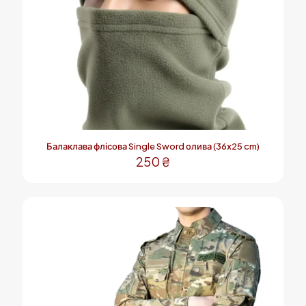
Балаклава флісова Single Sword олива (36х25 cm)
250
₴