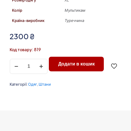
Розмір одягу
XL
Колір
Мультикам
Країна-виробник
Туреччина
2300
₴
Код товару: 819
Чоловічі
Додати в кошик
тактичні
штани
Combat
мультикам
Категорії:
Одяг
,
Штани
8
кішень
кількість