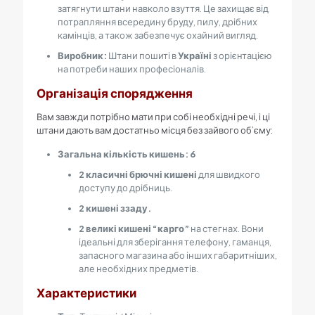
затягнути штани навколо взуття. Це захищає від
потрапляння всередину бруду, пилу, дрібних
камінців, а також забезпечує охайний вигляд.
Виробник:
Штани пошиті в
Україні
з орієнтацією
на потреби наших професіоналів.
Організація спорядження
Вам завжди потрібно мати при собі необхідні речі, і ці
штани дають вам достатньо місця без зайвого об’єму:
Загальна кількість кишень:
6
2
класичні брючні кишені
для швидкого
доступу до дрібниць.
2
кишені ззаду.
2
великі кишені “карго”
на стегнах. Вони
ідеальні для зберігання телефону, гаманця,
запасного магазина або інших габаритніших,
але необхідних предметів.
Характеристики