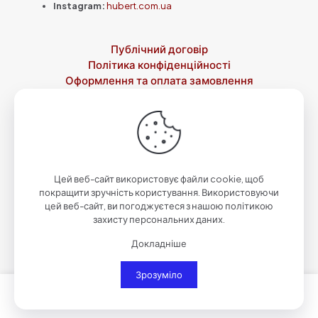
Instagram:
hubert.com.ua
Публічний договір
Політика конфіденційності
Оформлення та оплата замовлення
Доставка
Повернення товару
Контакти
Про нас
© 2023-2026 Зброярня святого Губерта by
Qwazar
| Всі
права захищені.
Цей веб-сайт використовує файли cookie, щоб
покращити зручність користування. Використовуючи
цей веб-сайт, ви погоджуєтеся з нашою політикою
захисту персональних даних.
Докладніше
Зрозуміло
0