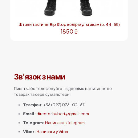
Штани тактичні Rip Stop колір мультикам (р. 44-58)
1850
₴
Цей
товар
має
кілька
варіантів.
Параметри
Зв'язок з нами
можна
вибрати
на
Пишіть або телефонуйте - відповімо на питання по
сторінці
товарах та сервісу майстерні.
товару
Телефон:
+38 (097) 078-02-67
Email:
director.hubert@gmail.com
Telegram:
Написати в Telegram
Viber:
Написати у Viber