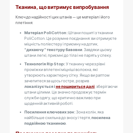
Тканина, що витримує випробування
Ключ до надійності цих штанів — це матеріал і його
плетіння:
Матеріал PoliCotton:
Штани пошиті з тканини
PoliCotton. Це розумне поєднання: ви отримуєте
міцність поліестеру і приємну на дотик,
“дихаючу” текстуру бавовни
. Завдяки цьому
штани легкі, приємні до тіла і не парять у спеку.
Технологія Rip Stop:
У тканину через рівні
проміжки вплетені міцніші волокна, які
утворюють характерну сітку. Якщо ви раптом
зачепитеся за щось гостре, розрив
локалізується і
не пошириться далі
, зберігаючи
штани цілими. Це значно продовжує термін
служби одягу, що критично важливо при
щоденній активній роботі.
Посилення ключових зон:
Зона колін, яка
найбільше схильна до зносу і тертя,
посилена
подвійною тканиною
.