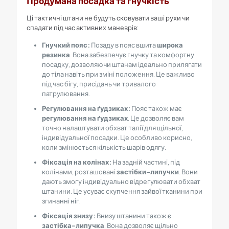
Продумана посадка та гнучкість
Ці тактичні штани не будуть сковувати ваші рухи чи
спадати під час активних маневрів:
Гнучкий пояс:
Позаду в пояс вшита
широка
резинка
. Вона забезпечує гнучку та комфортну
посадку, дозволяючи штанам ідеально прилягати
до тіла навіть при зміні положення. Це важливо
під час бігу, присідань чи тривалого
патрулювання.
Регулювання на ґудзиках:
Пояс також має
регулювання на ґудзиках
. Це дозволяє вам
точно налаштувати обхват талії для щільної,
індивідуальної посадки. Це особливо корисно,
коли змінюється кількість шарів одягу.
Фіксація на колінах:
На задній частині, під
колінами, розташовані
застібки-липучки
. Вони
дають змогу індивідуально відрегулювати обхват
штанини. Це усуває скупчення зайвої тканини при
згинанні ніг.
Фіксація знизу:
Внизу штанини також є
застібка-липучка
. Вона дозволяє щільно