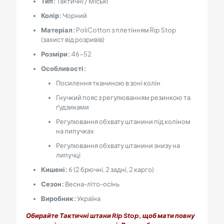
Тип:
Тактичні / Міські
Колір:
Чорний
Матеріал:
PoliCotton з плетінням Rip Stop
(захист від розривів)
Розміри:
46
−
52
Особливості:
Посилення тканиною в зоні колін
Гнучкий пояс з регулюванням резинкою та
ґудзиками
Регулювання обхвату штанини під коліном
на липучках
Регулювання обхвату штанини знизу на
липучці
Кишені:
6
(2 брючні, 2 задні, 2 карго)
Сезон:
Весна-літо-осінь
Виробник:
Україна
Обирайте Тактичні штани Rip Stop, щоб мати повну