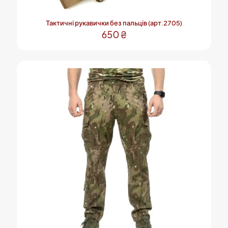
Тактичні рукавички без пальців (арт.2705)
650
₴
Цей
товар
має
кілька
варіантів.
Параметри
можна
вибрати
на
сторінці
товару