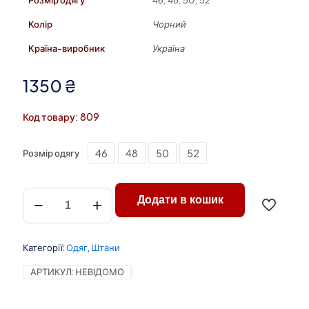
Розмір одягу
46, 48, 50, 52
Колір
Чорний
Країна-виробник
Україна
1350
₴
Код товару: 809
46
48
50
52
Розмір одягу
Тактичні
Додати в кошик
штани
Rip
Stop
колір
Категорії:
Одяг
,
Штани
чорний
(р.
АРТИКУЛ:
НЕВІДОМО
46-
52)