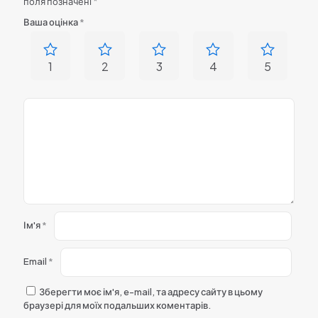
поля позначені
*
Ваша оцінка
*
1
2
3
4
5
Ім'я
*
Email
*
Зберегти моє ім'я, e-mail, та адресу сайту в цьому
браузері для моїх подальших коментарів.