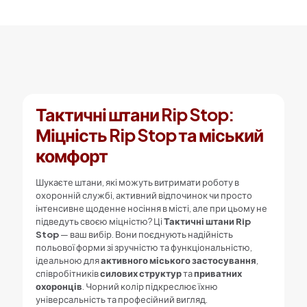
кількість
Тактичні штани Rip Stop:
Міцність Rip Stop та міський
комфорт
Шукаєте штани, які можуть витримати роботу в
охоронній службі, активний відпочинок чи просто
інтенсивне щоденне носіння в місті, але при цьому не
підведуть своєю міцністю? Ці
Тактичні штани Rip
Stop
— ваш вибір. Вони поєднують надійність
польової форми зі зручністю та функціональністю,
ідеальною для
активного міського застосування
,
співробітників
силових структур
та
приватних
охоронців
. Чорний колір підкреслює їхню
універсальність та професійний вигляд.