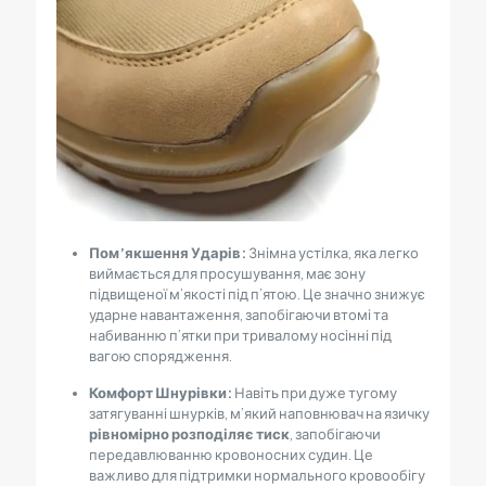
Пом’якшення Ударів:
Знімна устілка, яка легко
виймається для просушування, має зону
підвищеної м’якості під п’ятою. Це значно знижує
ударне навантаження, запобігаючи втомі та
набиванню п’ятки при тривалому носінні під
вагою спорядження.
Комфорт Шнурівки:
Навіть при дуже тугому
затягуванні шнурків, м’який наповнювач на язичку
рівномірно розподіляє тиск
, запобігаючи
передавлюванню кровоносних судин. Це
важливо для підтримки нормального кровообігу