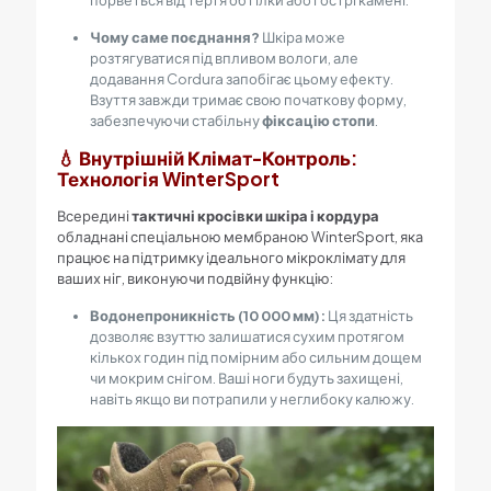
порветься від тертя об гілки або гострі камені.
Чому саме поєднання?
Шкіра може
розтягуватися під впливом вологи, але
додавання Cordura запобігає цьому ефекту.
Взуття завжди тримає свою початкову форму,
забезпечуючи стабільну
фіксацію стопи
.
💧 Внутрішній Клімат-Контроль:
Технологія WinterSport
Всередині
тактичні кросівки шкіра і кордура
обладнані спеціальною мембраною WinterSport, яка
працює на підтримку ідеального мікроклімату для
ваших ніг, виконуючи подвійну функцію:
Водонепроникність (10 000 мм):
Ця здатність
дозволяє взуттю залишатися сухим протягом
кількох годин під помірним або сильним дощем
чи мокрим снігом. Ваші ноги будуть захищені,
навіть якщо ви потрапили у неглибоку калюжу.