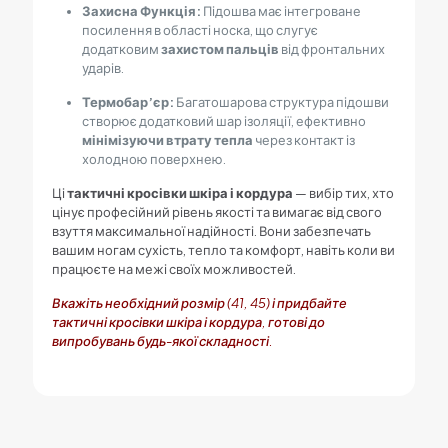
Захисна Функція:
Підошва має інтегроване
посилення в області носка, що слугує
додатковим
захистом пальців
від фронтальних
ударів.
Термобар’єр:
Багатошарова структура підошви
створює додатковий шар ізоляції, ефективно
мінімізуючи втрату тепла
через контакт із
холодною поверхнею.
Ці
тактичні кросівки шкіра і кордура
— вибір тих, хто
цінує професійний рівень якості та вимагає від свого
взуття максимальної надійності. Вони забезпечать
вашим ногам сухість, тепло та комфорт, навіть коли ви
працюєте на межі своїх можливостей.
Вкажіть необхідний розмір (41, 45) і придбайте
тактичні кросівки шкіра і кордура, готові до
випробувань будь-якої складності.