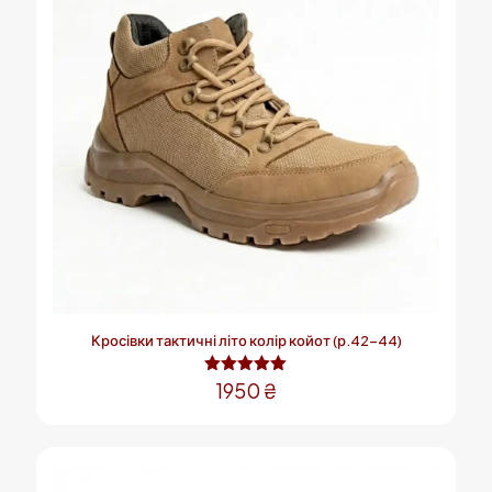
Кросівки тактичні літо колір койот (р.42-44)
Оцінено в
1950
₴
5.00
з 5
Цей
товар
має
кілька