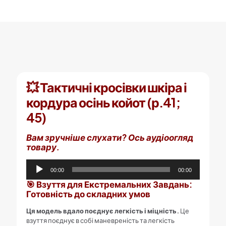
кількість
💥 Тактичні кросівки шкіра і
кордура осінь койот (р.41;
45)
Вам зручніше слухати? Ось аудіоогляд
товару.
Аудіопрогравач
00:00
00:00
🎯 Взуття для Екстремальних Завдань:
Готовність до складних умов
Ця модель вдало поєднує легкість і міцність.
Це
взуття поєднує в собі маневреність та легкість