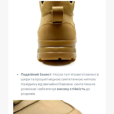
Подвійний Захист:
Носок та п’ята виготовлені зі
шкіри та прошиті міцною синтетичною ниткою.
На відміну від звичайної бавовни, синтетика не
розмокає і забезпечує
високу стійкість
до
розривів.