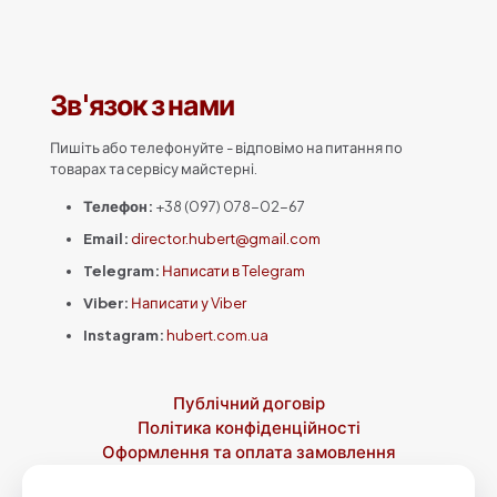
має
кілька
варіантів.
Параметри
Зв'язок з нами
можна
вибрати
на
Пишіть або телефонуйте - відповімо на питання по
сторінці
товарах та сервісу майстерні.
товару
Телефон:
+38 (097) 078-02-67
Email:
director.hubert@gmail.com
Telegram:
Написати в Telegram
Viber:
Написати у Viber
Instagram:
hubert.com.ua
Публічний договір
Політика конфіденційності
Оформлення та оплата замовлення
Доставка
Повернення товару