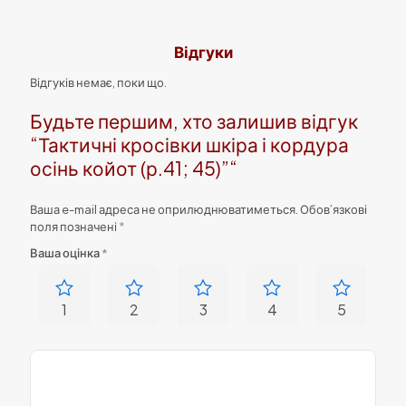
Відгуки
Відгуків немає, поки що.
Будьте першим, хто залишив відгук
“Тактичні кросівки шкіра і кордура
осінь койот (р.41; 45)”“
Ваша e-mail адреса не оприлюднюватиметься.
Обов’язкові
поля позначені
*
Ваша оцінка
*
1
2
3
4
5