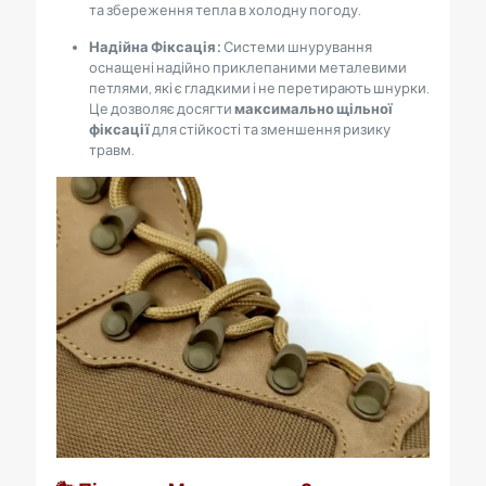
та збереження тепла в холодну погоду.
Надійна Фіксація:
Системи шнурування
оснащені надійно приклепаними металевими
петлями, які є гладкими і не перетирають шнурки.
Це дозволяє досягти
максимально щільної
фіксації
для стійкості та зменшення ризику
травм.