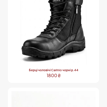
Берці чоловічі Carinio чорні р.44
1800
₴