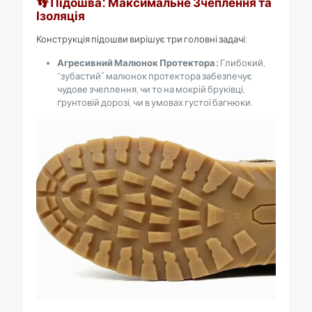
👣 Підошва: Максимальне Зчеплення та
Ізоляція
Конструкція підошви вирішує три головні задачі:
Агресивний Малюнок Протектора:
Глибокий,
“зубастий” малюнок протектора забезпечує
чудове зчеплення, чи то на мокрій бруківці,
ґрунтовій дорозі, чи в умовах густої багнюки.