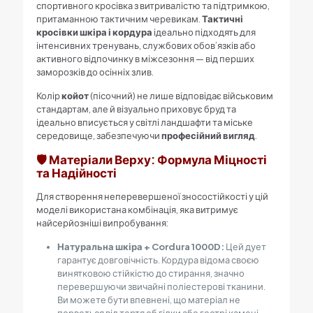
спортивного кросівка з витривалістю та підтримкою,
притаманною тактичним черевикам.
Тактичні
кросівки шкіра і кордура
ідеально підходять для
інтенсивних тренувань, службових обов’язків або
активного відпочинку в міжсезоння — від перших
заморозків до осінніх злив.
Колір
койот
(пісочний) не лише відповідає військовим
стандартам, але й візуально приховує бруд та
ідеально вписується у світлі ландшафти та міське
середовище, забезпечуючи
професійний вигляд
.
🛡️ Матеріали Верху: Формула Міцності
та Надійності
Для створення неперевершеної зносостійкості у цій
моделі використана комбінація, яка витримує
найсерйозніші випробування:
Натуральна шкіра + Cordura 1000D:
Цей дует
гарантує довговічність. Кордура відома своєю
винятковою стійкістю до стирання, значно
перевершуючи звичайні поліестерові тканини.
Ви можете бути впевнені, що матеріал не