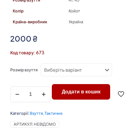
Розмір взуття
41, 45
Колір
Койот
Країна-виробник
Україна
2000
₴
Код товару: 673
Розмір взуття
Тактичні
Додати в кошик
кросівки
шкіра
і
кордура
Категорії:
Взуття
,
Тактичне
осінь
койот
АРТИКУЛ:
НЕВІДОМО
(р.41;
45)