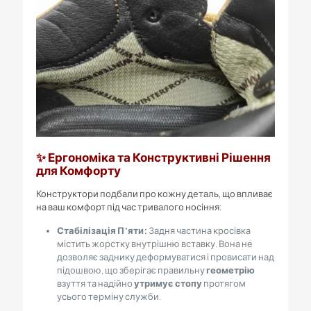
✨ Ергономіка та Конструктивні Рішення
для Комфорту
Конструктори подбали про кожну деталь, що впливає
на ваш комфорт під час тривалого носіння:
Стабілізація П’яти:
Задня частина кросівка
містить жорстку внутрішню вставку. Вона не
дозволяє заднику деформуватися і провисати над
підошвою, що зберігає правильну
геометрію
взуття та надійно
утримує стопу
протягом
усього терміну служби.