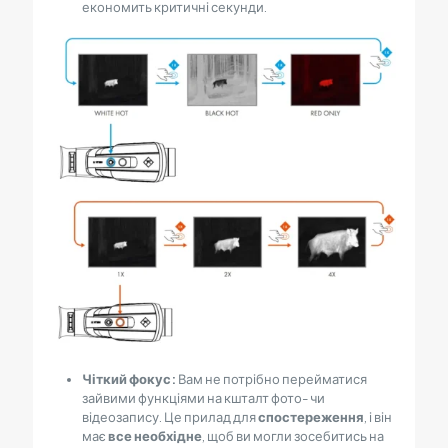
економить критичні секунди.
Чіткий фокус:
Вам не потрібно перейматися
зайвими функціями на кшталт фото- чи
відеозапису. Це прилад для
спостереження
, і він
має
все необхідне
, щоб ви могли зосебитись на