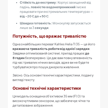
Стійкість до екстриму:
Корпус захищений від
падінь,
повністю водонепроникний
і може
працювати при екстремальних температурах —
від
-20 C
до
+50 C
.
Швидка готовність:
Монокуляр запускається
лише за 3
секунди
.
Потужність, що вражає тривалістю
Одна з найбільших переваг Kahles Helia TI 35 — це його
вражаюча тривалість роботи від однієї зарядки
.
Завдяки оптимізованій системі, прилад працює
до
8
годин
безперервно. Це дає вам повну впевненість
під час тривалих нічних виходів, адже ви не будете
турбуватися про пошук джерела живлення.
Звісно. Ось основні технічні характеристики, подані у
вигляді тексту.
Основні технічні характеристики
Ця модель оснащена об’єктивом 35 мм (F1.0) та
високочутливим сенсором, що забезпечує чітке та
деталізоване зображення.