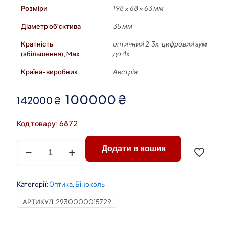
Розміри
198 × 68 × 63 мм
Діаметр об'єктива
35 мм
Кратність
оптичний 2.3x, цифровий зум
(збільшення), Max
до 4x
Країна-виробник
Австрія
Оригінальна
Поточна
100000
₴
142000
₴
ціна:
ціна:
Код товару: 6872
142000 ₴.
100000 ₴.
Тепловізор
Додати в кошик
монокуляр
KAHLES
HELIA
TI
Категорії:
Оптика
,
Біноколь
35
кількість
АРТИКУЛ:
2930000015729