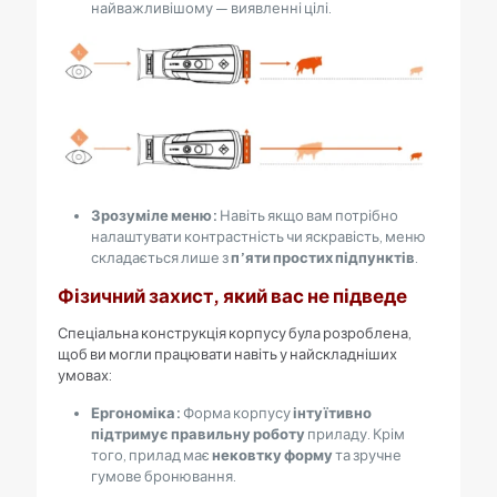
найважливішому — виявленні цілі.
Зрозуміле меню:
Навіть якщо вам потрібно
налаштувати контрастність чи яскравість, меню
складається лише з
п’яти простих підпунктів
.
Фізичний захист, який вас не підведе
Спеціальна конструкція корпусу була розроблена,
щоб ви могли працювати навіть у найскладніших
умовах:
Ергономіка:
Форма корпусу
інтуїтивно
підтримує правильну роботу
приладу. Крім
того, прилад має
нековтку форму
та зручне
гумове бронювання.