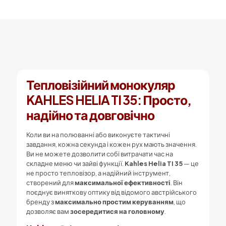
Тепловізійний монокуляр
KAHLES HELIA TI 35: Просто,
надійно та довговічно
Коли ви на полюванні або виконуєте тактичні
завдання, кожна секунда і кожен рух мають значення.
Ви не можете дозволити собі витрачати час на
складне меню чи зайві функції.
Kahles Helia TI 35
— це
не просто тепловізор, а надійний інструмент,
створений для
максимальної ефективності
. Він
поєднує виняткову оптику від відомого австрійського
бренду з
максимально простим керуванням
, що
дозволяє вам
зосередитися на головному
.