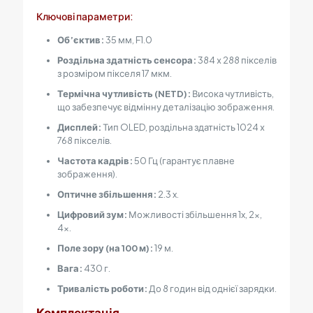
Ключові параметри:
Об’єктив:
35 мм, F1.0
Роздільна здатність сенсора:
384 х 288 пікселів
з розміром пікселя 17 мкм.
Термічна чутливість (NETD):
Висока чутливість,
що забезпечує відмінну деталізацію зображення.
Дисплей:
Тип OLED, роздільна здатність 1024 х
768 пікселів.
Частота кадрів:
50 Гц (гарантує плавне
зображення).
Оптичне збільшення:
2.3 x.
Цифровий зум:
Можливості збільшення 1x, 2x,
4x.
Поле зору (на 100 м):
19 м.
Вага:
430 г.
Тривалість роботи:
До 8 годин від однієї зарядки.
Комплектація