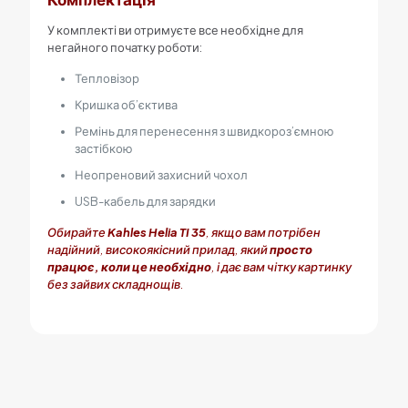
У комплекті ви отримуєте все необхідне для
негайного початку роботи:
Тепловізор
Кришка об’єктива
Ремінь для перенесення з швидкороз’ємною
застібкою
Неопреновий захисний чохол
USB-кабель для зарядки
Обирайте
Kahles Helia TI 35
, якщо вам потрібен
надійний, високоякісний прилад, який
просто
працює, коли це необхідно
, і дає вам чітку картинку
без зайвих складнощів.