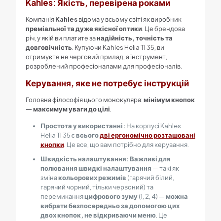
Kahles: Якість, перевірена роками
Компанія
Kahles
відома у всьому світі як виробник
преміальної та дуже якісної оптики
. Це брендова
річ, у якій ви платите за
надійність, точність та
довговічність
. Купуючи Kahles Helia TI 35, ви
отримуєте не черговий прилад, а інструмент,
розроблений професіоналами для професіоналів.
Керування, яке не потребує інструкцій
Головна філософія цього монокуляра:
мінімум кнопок
— максимум уваги до цілі
.
Простота у використанні:
На корпусі Kahles
Helia TI 35 є
всього
дві ергономічно розташовані
кнопки
. Це все, що вам потрібно для керування.
Швидкість налаштування:
Важливі для
полювання швидкі налаштування
— такі як
зміна
кольорових режимів
(гарячий білий,
гарячий чорний, тільки червоний) та
перемикання
цифрового зуму
(
1, 2, 4
) —
можна
вибрати безпосередньо за допомогою цих
двох кнопок, не відкриваючи меню
. Це