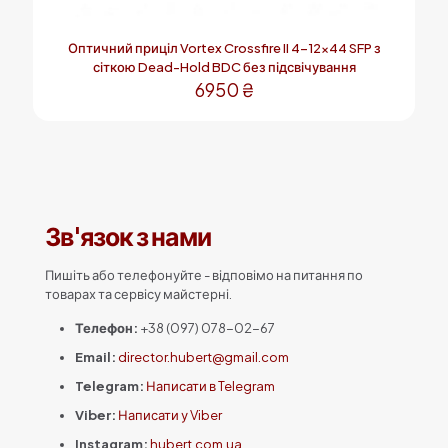
Оптичний приціл Vortex Crossfire II 4-12×44 SFP з
сіткою Dead-Hold BDC без підсвічування
6950
₴
Зв'язок з нами
Пишіть або телефонуйте - відповімо на питання по
товарах та сервісу майстерні.
Телефон:
+38 (097) 078-02-67
Email:
director.hubert@gmail.com
Telegram:
Написати в Telegram
Viber:
Написати у Viber
Instagram:
hubert.com.ua